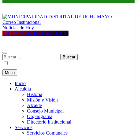
Correo Institucional
MUNICIPALIDAD DISTRITAL DE UCHUMAYO
Construyendo una nueva Historia
Noticias de Hoy
EN VIVO DESDE FACEBOOK
Buscar:
Menu
Inicio
Alcaldía
Historia
Misión y Visión
Alcalde
Consejo Municipal
Organigrama
Directorio Institucional
Servicios
Servicios Comunales