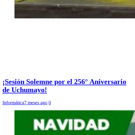
¡Sesión Solemne por el 256° Aniversario
de Uchumayo!
Informática
7 meses ago
0