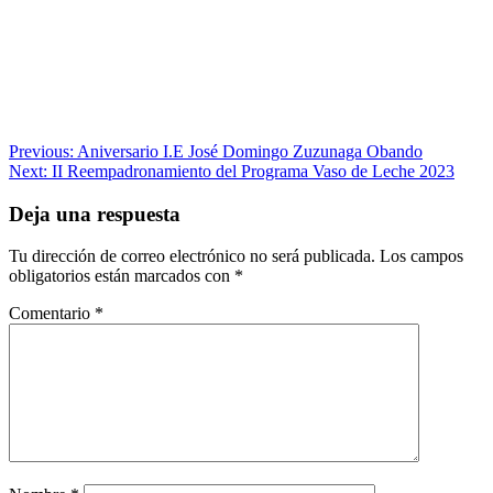
Navegación
Previous:
Aniversario I.E José Domingo Zuzunaga Obando
Next:
II Reempadronamiento del Programa Vaso de Leche 2023
de
entradas
Deja una respuesta
Tu dirección de correo electrónico no será publicada.
Los campos
obligatorios están marcados con
*
Comentario
*