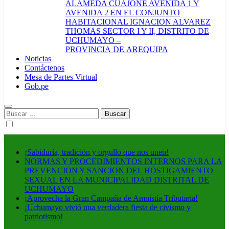
ALAMEDA CUAJONE AVENIDA 1 Y
AVENIDA 2 EN EL CONJUNTO
HABITACIONAL IGNACION ALVAREZ
THOMAS SECTOR I Y II, DISTRITO DE
UCHUMAYO –
PROVINCIA DE AREQUIPA
Noticias
Contáctenos
Mesa de Partes Virtual
Gob.pe
Buscar:
¡Sabiduría, tradición y orgullo que nos unen!
NORMAS Y PROCEDIMIENTOS INTERNOS PARA LA
PREVENCION Y SANCION DEL HOSTIGAMIENTO
SEXUAL EN LA MUNICIPALIDAD DISTRITAL DE
UCHUMAYO
¡Aprovecha la Gran Campaña de Amnistía Tributaria!
¡Uchumayo vivió una verdadera fiesta de civismo y
patriotismo!