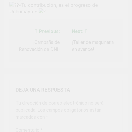
Fiestas Patrias!
«Tu contribución, es el progreso de
4 Semanas Ago
Uchumayo.»
¡El talento brilló
en el escenario
del Festival del
1 Mes Ago
Chimbango!
Previous:
Next:
Navegación
de
¡Campaña de
¡Taller de maquinaria
Renovación de DNI!
en avance!
entradas
DEJA UNA RESPUESTA
Tu dirección de correo electrónico no será
publicada.
Los campos obligatorios están
marcados con
*
Comentario
*