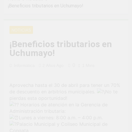
2 Semanas Ago
LA PREVENCION Y
¡Beneficios tributarios en Uchumayo!
¡Aprovecha la
SANCION DEL
Gran Campaña de
HOSTIGAMIENTO
Amnistía
2 Semanas Ago
SEXUAL EN LA
Tributaria!
¡Uchumayo vivió
MUNICIPALIDAD
NOTICIAS
una verdadera
DISTRITAL DE
fiesta de civismo
UCHUMAYO
3 Semanas Ago
¡Beneficios tributarios en
y patriotismo!
¡Desfile Cívico
Uchumayo!
Escolar y Militar
en Uchumayo!
3 Semanas Ago
0
Informática
2 Años Ago
1 Mins
¡Embanderamiento
general en
Uchumayo!
3 Semanas Ago
Aprovecha hasta el 30 de abril para tener un 70%
TALLER DE
HABILIDADES
de descuento en arbitrios municipales.
¡No te
BLANDAS PARA
pierdas esta oportunidad!
4 Semanas Ago
EL ÉXITO
Horarios de atención en la Gerencia de
¡Nueva
LABORAL:
oportunidad
Administración tributaria:
PENSAMIENTO
laboral para los
Lunes a viernes: 8:00 a.m. – 4:00 p.m.
4 Semanas Ago
CRÍTICO Y
vecinos de
Palacio Municipal y Coliseo Municipal de
Vivamos con
SOLUCIÓN DE
Uchumayo!
orgullo nuestras
Congata
PROBLEMAS