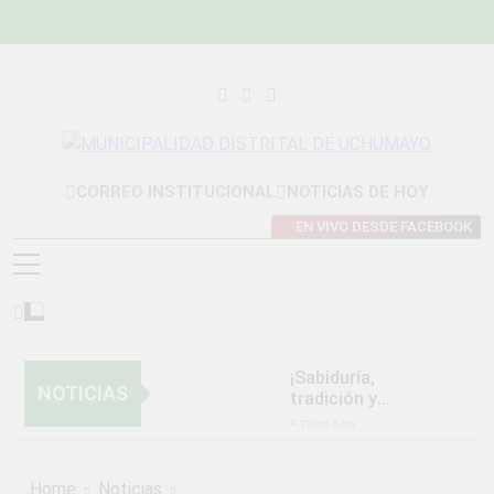
Skip
to
content
MUNICIPALIDAD
Construyendo Una Nueva Historia
CORREO INSTITUCIONAL
NOTICIAS DE HOY
DISTRITAL DE
EN VIVO DESDE FACEBOOK
UCHUMAYO
¡Sabiduría,
NOTICIAS
tradición y
orgullo que nos
5 Días Ago
unen!
NORMAS Y
PROCEDIMIENTOS
Home
Noticias
INTERNOS PARA