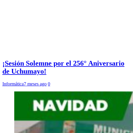
¡Sesión Solemne por el 256° Aniversario
de Uchumayo!
Informática
7 meses ago
0