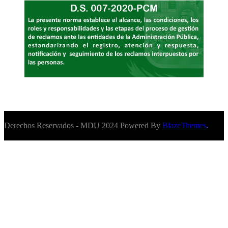
Derechos Reservados - MDU 2024 Powered By
BlazeThemes
.