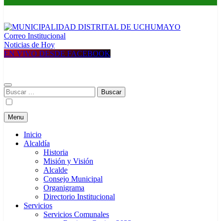
Correo Institucional
MUNICIPALIDAD DISTRITAL DE UCHUMAYO
Construyendo una nueva Historia
Noticias de Hoy
EN VIVO DESDE FACEBOOK
Buscar:
Menu
Inicio
Alcaldía
Historia
Misión y Visión
Alcalde
Consejo Municipal
Organigrama
Directorio Institucional
Servicios
Servicios Comunales