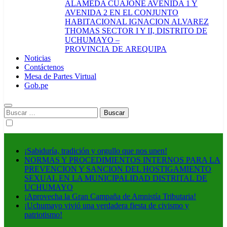
ALAMEDA CUAJONE AVENIDA 1 Y
AVENIDA 2 EN EL CONJUNTO
HABITACIONAL IGNACION ALVAREZ
THOMAS SECTOR I Y II, DISTRITO DE
UCHUMAYO –
PROVINCIA DE AREQUIPA
Noticias
Contáctenos
Mesa de Partes Virtual
Gob.pe
Buscar:
¡Sabiduría, tradición y orgullo que nos unen!
NORMAS Y PROCEDIMIENTOS INTERNOS PARA LA
PREVENCION Y SANCION DEL HOSTIGAMIENTO
SEXUAL EN LA MUNICIPALIDAD DISTRITAL DE
UCHUMAYO
¡Aprovecha la Gran Campaña de Amnistía Tributaria!
¡Uchumayo vivió una verdadera fiesta de civismo y
patriotismo!