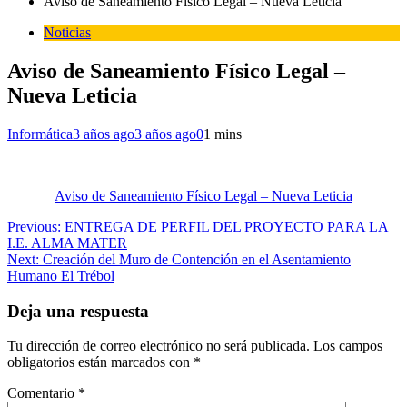
Aviso de Saneamiento Físico Legal – Nueva Leticia
Noticias
Aviso de Saneamiento Físico Legal –
Nueva Leticia
Informática
3 años ago
3 años ago
0
1 mins
Aviso de Saneamiento Físico Legal – Nueva Leticia
Navegación
Previous:
ENTREGA DE PERFIL DEL PROYECTO PARA LA
I.E. ALMA MATER
de
Next:
Creación del Muro de Contención en el Asentamiento
entradas
Humano El Trébol
Deja una respuesta
Tu dirección de correo electrónico no será publicada.
Los campos
obligatorios están marcados con
*
Comentario
*