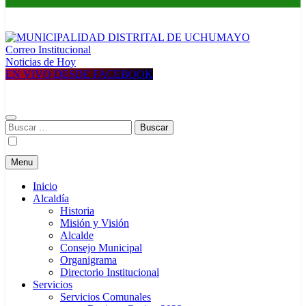
Correo Institucional
MUNICIPALIDAD DISTRITAL DE UCHUMAYO
Construyendo una nueva Historia
Noticias de Hoy
EN VIVO DESDE FACEBOOK
Buscar:
Menu
Inicio
Alcaldía
Historia
Misión y Visión
Alcalde
Consejo Municipal
Organigrama
Directorio Institucional
Servicios
Servicios Comunales