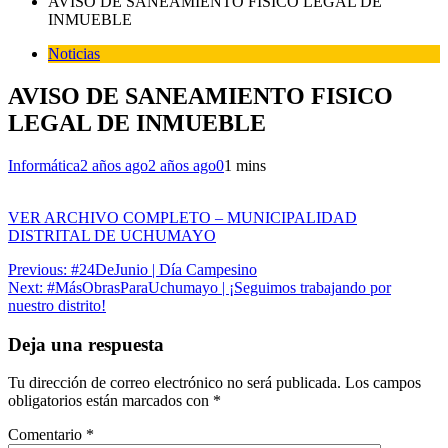
AVISO DE SANEAMIENTO FISICO LEGAL DE
INMUEBLE
Noticias
AVISO DE SANEAMIENTO FISICO
LEGAL DE INMUEBLE
Informática
2 años ago
2 años ago
0
1 mins
VER ARCHIVO COMPLETO – MUNICIPALIDAD
DISTRITAL DE UCHUMAYO
Navegación
Previous:
#24DeJunio | Día Campesino
Next:
#MásObrasParaUchumayo | ¡Seguimos trabajando por
de
nuestro distrito!
entradas
Deja una respuesta
Tu dirección de correo electrónico no será publicada.
Los campos
obligatorios están marcados con
*
Comentario
*