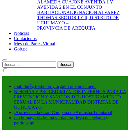
ALAMEDA CUAJONE AVENIDA 1 Y
AVENIDA 2 EN EL CONJUNTO
HABITACIONAL IGNACION ALVAREZ
THOMAS SECTOR I Y II, DISTRITO DE
UCHUMAYO –
PROVINCIA DE AREQUIPA
Noticias
Contáctenos
Mesa de Partes Virtual
Gob.pe
Buscar:
¡Sabiduría, tradición y orgullo que nos unen!
NORMAS Y PROCEDIMIENTOS INTERNOS PARA LA
PREVENCION Y SANCION DEL HOSTIGAMIENTO
SEXUAL EN LA MUNICIPALIDAD DISTRITAL DE
UCHUMAYO
¡Aprovecha la Gran Campaña de Amnistía Tributaria!
¡Uchumayo vivió una verdadera fiesta de civismo y
patriotismo!