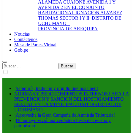
ALAMEDA CUAJONE AVENIDA 1 Y
AVENIDA 2 EN EL CONJUNTO
HABITACIONAL IGNACION ALVAREZ
THOMAS SECTOR I Y II, DISTRITO DE
UCHUMAYO –
PROVINCIA DE AREQUIPA
Noticias
Contáctenos
Mesa de Partes Virtual
Gob.pe
Buscar:
¡Sabiduría, tradición y orgullo que nos unen!
NORMAS Y PROCEDIMIENTOS INTERNOS PARA LA
PREVENCION Y SANCION DEL HOSTIGAMIENTO
SEXUAL EN LA MUNICIPALIDAD DISTRITAL DE
UCHUMAYO
¡Aprovecha la Gran Campaña de Amnistía Tributaria!
¡Uchumayo vivió una verdadera fiesta de civismo y
patriotismo!