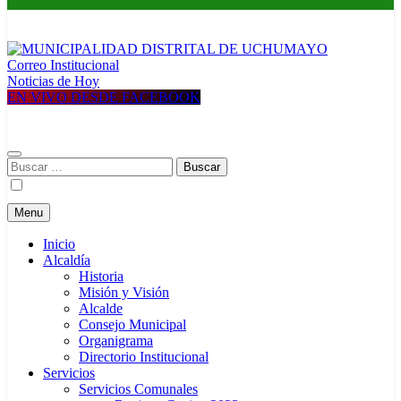
Correo Institucional
MUNICIPALIDAD DISTRITAL DE UCHUMAYO
Construyendo una nueva Historia
Noticias de Hoy
EN VIVO DESDE FACEBOOK
Buscar:
Menu
Inicio
Alcaldía
Historia
Misión y Visión
Alcalde
Consejo Municipal
Organigrama
Directorio Institucional
Servicios
Servicios Comunales