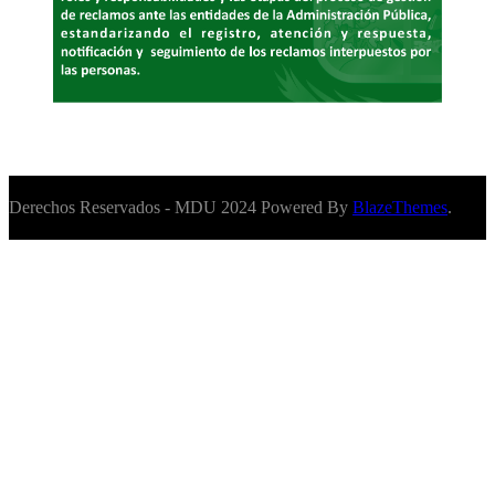
Derechos Reservados - MDU 2024 Powered By
BlazeThemes
.