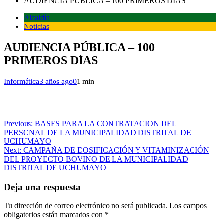
AUDIENCIA PÚBLICA – 100 PRIMEROS DÍAS
Alcaldía
Noticias
AUDIENCIA PÚBLICA – 100
PRIMEROS DÍAS
Informática
3 años ago
0
1 min
Navegación
Previous:
BASES PARA LA CONTRATACION DEL
PERSONAL DE LA MUNICIPALIDAD DISTRITAL DE
de
UCHUMAYO
entradas
Next:
CAMPAÑA DE DOSIFICACIÓN Y VITAMINIZACIÓN
DEL PROYECTO BOVINO DE LA MUNICIPALIDAD
DISTRITAL DE UCHUMAYO
Deja una respuesta
Tu dirección de correo electrónico no será publicada.
Los campos
obligatorios están marcados con
*