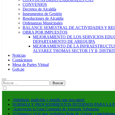
CONVENIOS
Decretos de Alcaldía
Instrumentos de Gestión
Resoluciones de Alcaldía
Ordenanzas Municipales
BALANCE SEMESTRAL DE ACTIVIDADES Y RE
OBRA POR IMPUESTOS
MEJORAMIENTO DE LOS SERVICIOS EDUCA
DEPARTAMENTO DE AREQUIPA
MEJORAMIENTO DE LA INFRAESTRUCTUR
ALVAREZ THOMAS SECTOR I Y II, DISTR
Noticias
Contáctenos
Mesa de Partes Virtual
Gob.pe
Buscar:
¡Sabiduría, tradición y orgullo que nos unen!
NORMAS Y PROCEDIMIENTOS INTERNOS PARA LA 
¡Aprovecha la Gran Campaña de Amnistía Tributaria!
¡Uchumayo vivió una verdadera fiesta de civismo y patriotismo