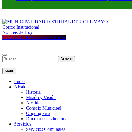
Correo Institucional
MUNICIPALIDAD DISTRITAL DE UCHUMAYO
Construyendo una nueva Historia
Noticias de Hoy
EN VIVO DESDE FACEBOOK
Buscar:
Menu
Inicio
Alcaldía
Historia
Misión y Visión
Alcalde
Consejo Municipal
Organigrama
Directorio Institucional
Servicios
Servicios Comunales