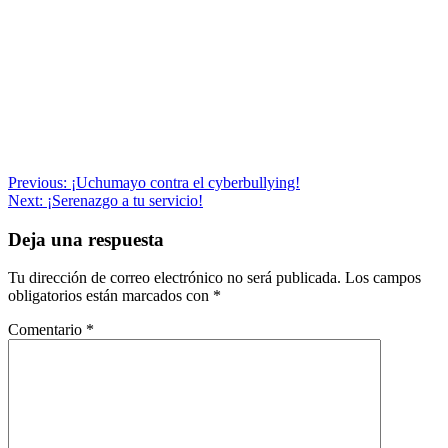
Navegación
Previous:
¡Uchumayo contra el cyberbullying!
Next:
¡Serenazgo a tu servicio!
de
entradas
Deja una respuesta
Tu dirección de correo electrónico no será publicada.
Los campos
obligatorios están marcados con
*
Comentario
*