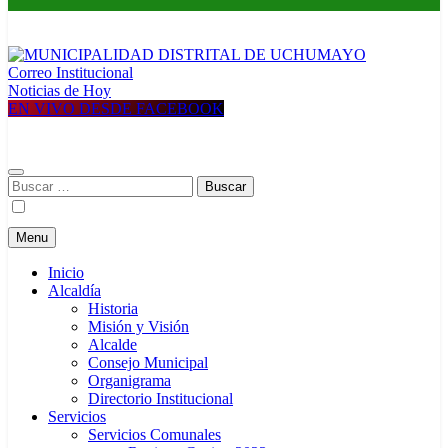
Correo Institucional
MUNICIPALIDAD DISTRITAL DE UCHUMAYO
Construyendo una nueva Historia
Noticias de Hoy
EN VIVO DESDE FACEBOOK
Buscar:
Menu
Inicio
Alcaldía
Historia
Misión y Visión
Alcalde
Consejo Municipal
Organigrama
Directorio Institucional
Servicios
Servicios Comunales