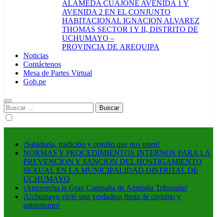
ALAMEDA CUAJONE AVENIDA 1 Y
AVENIDA 2 EN EL CONJUNTO
HABITACIONAL IGNACION ALVAREZ
THOMAS SECTOR I Y II, DISTRITO DE
UCHUMAYO –
PROVINCIA DE AREQUIPA
Noticias
Contáctenos
Mesa de Partes Virtual
Gob.pe
Buscar:
¡Sabiduría, tradición y orgullo que nos unen!
NORMAS Y PROCEDIMIENTOS INTERNOS PARA LA
PREVENCION Y SANCION DEL HOSTIGAMIENTO
SEXUAL EN LA MUNICIPALIDAD DISTRITAL DE
UCHUMAYO
¡Aprovecha la Gran Campaña de Amnistía Tributaria!
¡Uchumayo vivió una verdadera fiesta de civismo y
patriotismo!