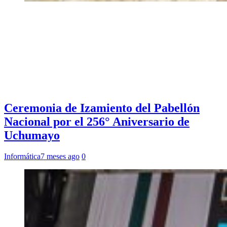
Ceremonia de Izamiento del Pabellón
Nacional por el 256° Aniversario de
Uchumayo
Informática
7 meses ago
0