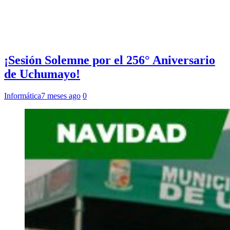
¡Sesión Solemne por el 256° Aniversario
de Uchumayo!
Informática
7 meses ago
0