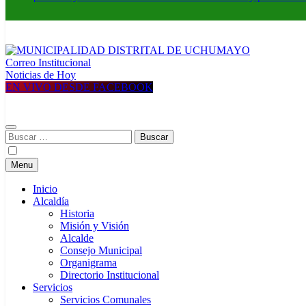
Correo Institucional
MUNICIPALIDAD DISTRITAL DE UCHUMAYO
Construyendo una nueva Historia
Noticias de Hoy
EN VIVO DESDE FACEBOOK
Buscar:
Menu
Inicio
Alcaldía
Historia
Misión y Visión
Alcalde
Consejo Municipal
Organigrama
Directorio Institucional
Servicios
Servicios Comunales