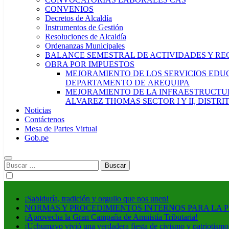
CONVENIOS
Decretos de Alcaldía
Instrumentos de Gestión
Resoluciones de Alcaldía
Ordenanzas Municipales
BALANCE SEMESTRAL DE ACTIVIDADES Y RE
OBRA POR IMPUESTOS
MEJORAMIENTO DE LOS SERVICIOS EDUCA
DEPARTAMENTO DE AREQUIPA
MEJORAMIENTO DE LA INFRAESTRUCTUR
ALVAREZ THOMAS SECTOR I Y II, DISTR
Noticias
Contáctenos
Mesa de Partes Virtual
Gob.pe
Buscar:
¡Sabiduría, tradición y orgullo que nos unen!
NORMAS Y PROCEDIMIENTOS INTERNOS PARA LA 
¡Aprovecha la Gran Campaña de Amnistía Tributaria!
¡Uchumayo vivió una verdadera fiesta de civismo y patriotismo