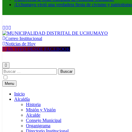
¡Uchumayo vivió una verdadera fiesta de civismo y patriotismo
Correo Institucional
MUNICIPALIDAD DISTRITAL DE UCHUMAYO
Construyendo una nueva Historia
Noticias de Hoy
EN VIVO DESDE FACEBOOK
Buscar:
Menu
Inicio
Alcaldía
Historia
Misión y Visión
Alcalde
Consejo Municipal
Organigrama
Directorio Institucional