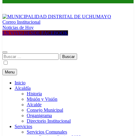
Correo Institucional
MUNICIPALIDAD DISTRITAL DE UCHUMAYO
Construyendo una nueva Historia
Noticias de Hoy
EN VIVO DESDE FACEBOOK
Buscar:
Menu
Inicio
Alcaldía
Historia
Misión y Visión
Alcalde
Consejo Municipal
Organigrama
Directorio Institucional
Servicios
Servicios Comunales