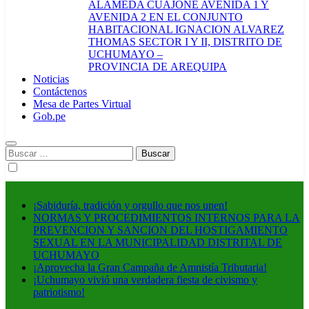
ALAMEDA CUAJONE AVENIDA 1 Y
AVENIDA 2 EN EL CONJUNTO
HABITACIONAL IGNACION ALVAREZ
THOMAS SECTOR I Y II, DISTRITO DE
UCHUMAYO –
PROVINCIA DE AREQUIPA
Noticias
Contáctenos
Mesa de Partes Virtual
Gob.pe
Buscar:
¡Sabiduría, tradición y orgullo que nos unen!
NORMAS Y PROCEDIMIENTOS INTERNOS PARA LA
PREVENCION Y SANCION DEL HOSTIGAMIENTO
SEXUAL EN LA MUNICIPALIDAD DISTRITAL DE
UCHUMAYO
¡Aprovecha la Gran Campaña de Amnistía Tributaria!
¡Uchumayo vivió una verdadera fiesta de civismo y
patriotismo!