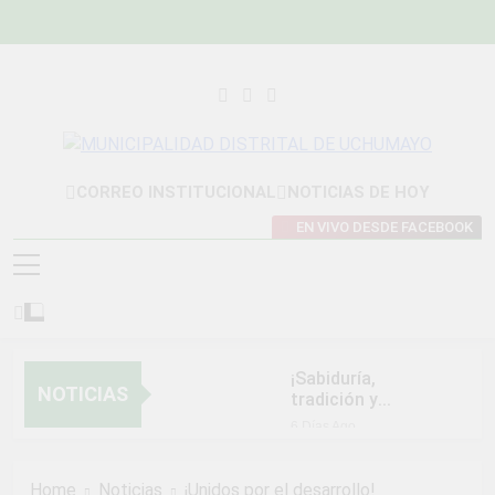
Skip
to
content
MUNICIPALIDAD
Construyendo Una Nueva Historia
CORREO INSTITUCIONAL
NOTICIAS DE HOY
DISTRITAL DE
EN VIVO DESDE FACEBOOK
UCHUMAYO
¡Sabiduría,
NOTICIAS
tradición y
orgullo que nos
6 Días Ago
unen!
NORMAS Y
PROCEDIMIENTOS
Home
Noticias
¡Unidos por el desarrollo!
INTERNOS PARA