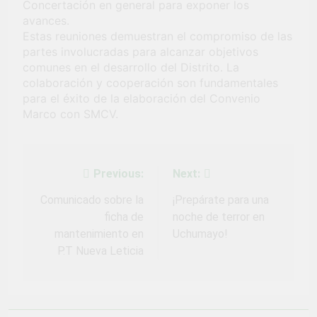
Concertación en general para exponer los
Fiestas Patrias!
1 Mes Ago
avances.
¡El talento brilló
Estas reuniones demuestran el compromiso de las
en el escenario
partes involucradas para alcanzar objetivos
del Festival del
1 Mes Ago
comunes en el desarrollo del Distrito. La
Chimbango!
colaboración y cooperación son fundamentales
para el éxito de la elaboración del Convenio
Marco con SMCV.
Previous:
Next:
Navegación
de
Comunicado sobre la
¡Prepárate para una
ficha de
noche de terror en
entradas
mantenimiento en
Uchumayo!
P.T Nueva Leticia