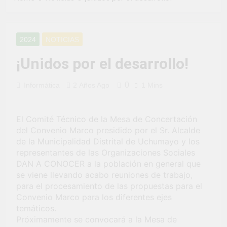
2 Semanas Ago
LA PREVENCION Y
¡Aprovecha la
SANCION DEL
Gran Campaña de
HOSTIGAMIENTO
Amnistía
3 Semanas Ago
SEXUAL EN LA
2024
NOTICIAS
Tributaria!
¡Uchumayo vivió
MUNICIPALIDAD
una verdadera
DISTRITAL DE
¡Unidos por el desarrollo!
fiesta de civismo
UCHUMAYO
3 Semanas Ago
y patriotismo!
¡Desfile Cívico
0
Informática
2 Años Ago
1 Mins
Escolar y Militar
en Uchumayo!
3 Semanas Ago
¡Embanderamiento
El Comité Técnico de la Mesa de Concertación
general en
del Convenio Marco presidido por el Sr. Alcalde
Uchumayo!
4 Semanas Ago
de la Municipalidad Distrital de Uchumayo y los
TALLER DE
representantes de las Organizaciones Sociales
HABILIDADES
DAN A CONOCER a la población en general que
BLANDAS PARA
1 Mes Ago
se viene llevando acabo reuniones de trabajo,
EL ÉXITO
¡Nueva
para el procesamiento de las propuestas para el
LABORAL:
oportunidad
PENSAMIENTO
Convenio Marco para los diferentes ejes
laboral para los
1 Mes Ago
CRÍTICO Y
temáticos.
vecinos de
Vivamos con
SOLUCIÓN DE
Próximamente se convocará a la Mesa de
Uchumayo!
orgullo nuestras
PROBLEMAS