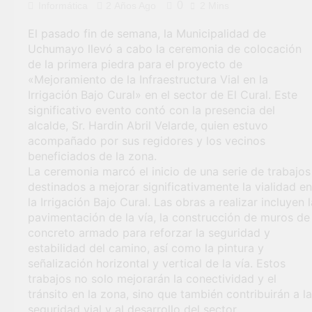
0
Informática
2 Años Ago
2 Mins
general en Uchumayo!
3 Semanas Ago
El pasado fin de semana, la Municipalidad de
TALLER DE
Uchumayo llevó a cabo la ceremonia de colocación
HABILIDADES BLANDA
de la primera piedra para el proyecto de
PARA EL ÉXITO
4 Semanas Ago
«Mejoramiento de la Infraestructura Vial en la
LABORAL:
¡Nueva oportunidad
Irrigación Bajo Cural» en el sector de El Cural. Este
PENSAMIENTO CRÍTICO
laboral para los vecinos
Y SOLUCIÓN DE
significativo evento contó con la presencia del
de Uchumayo!
4 Semanas Ago
PROBLEMAS
alcalde, Sr. Hardin Abril Velarde, quien estuvo
Vivamos con orgullo
acompañado por sus regidores y los vecinos
nuestras Fiestas
Patrias!
beneficiados de la zona.
4 Semanas Ago
¡El talento brilló en el
La ceremonia marcó el inicio de una serie de trabajos
escenario del Festival de
destinados a mejorar significativamente la vialidad en
Chimbango!
1 Mes Ago
la Irrigación Bajo Cural. Las obras a realizar incluyen l
pavimentación de la vía, la construcción de muros de
concreto armado para reforzar la seguridad y
estabilidad del camino, así como la pintura y
señalización horizontal y vertical de la vía. Estos
trabajos no solo mejorarán la conectividad y el
tránsito en la zona, sino que también contribuirán a la
seguridad vial y al desarrollo del sector.