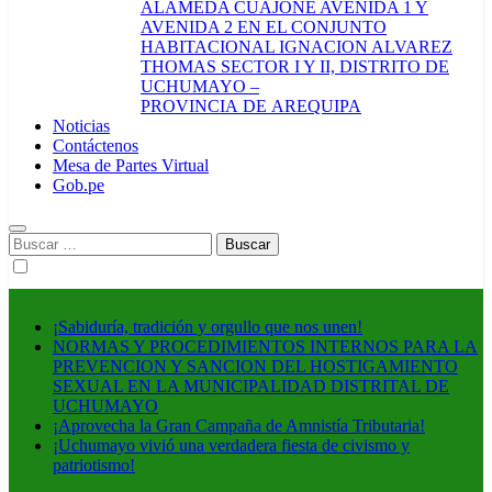
ALAMEDA CUAJONE AVENIDA 1 Y
AVENIDA 2 EN EL CONJUNTO
HABITACIONAL IGNACION ALVAREZ
THOMAS SECTOR I Y II, DISTRITO DE
UCHUMAYO –
PROVINCIA DE AREQUIPA
Noticias
Contáctenos
Mesa de Partes Virtual
Gob.pe
Buscar:
¡Sabiduría, tradición y orgullo que nos unen!
NORMAS Y PROCEDIMIENTOS INTERNOS PARA LA
PREVENCION Y SANCION DEL HOSTIGAMIENTO
SEXUAL EN LA MUNICIPALIDAD DISTRITAL DE
UCHUMAYO
¡Aprovecha la Gran Campaña de Amnistía Tributaria!
¡Uchumayo vivió una verdadera fiesta de civismo y
patriotismo!