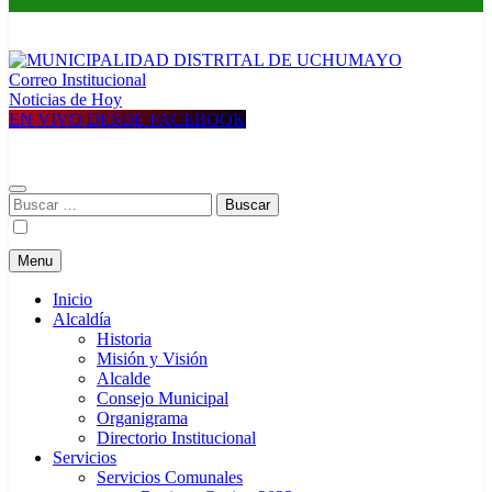
Correo Institucional
MUNICIPALIDAD DISTRITAL DE UCHUMAYO
Construyendo una nueva Historia
Noticias de Hoy
EN VIVO DESDE FACEBOOK
Buscar:
Menu
Inicio
Alcaldía
Historia
Misión y Visión
Alcalde
Consejo Municipal
Organigrama
Directorio Institucional
Servicios
Servicios Comunales