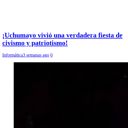
¡Uchumayo vivió una verdadera fiesta de
civismo y patriotismo!
Informática
3 semanas ago
0