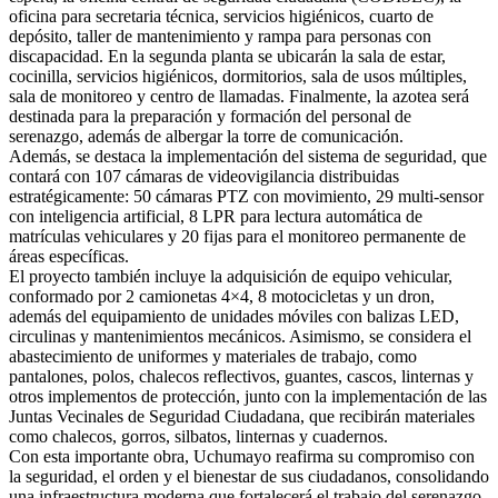
oficina para secretaria técnica, servicios higiénicos, cuarto de
depósito, taller de mantenimiento y rampa para personas con
discapacidad. En la segunda planta se ubicarán la sala de estar,
cocinilla, servicios higiénicos, dormitorios, sala de usos múltiples,
sala de monitoreo y centro de llamadas. Finalmente, la azotea será
destinada para la preparación y formación del personal de
serenazgo, además de albergar la torre de comunicación.
Además, se destaca la implementación del sistema de seguridad, que
contará con 107 cámaras de videovigilancia distribuidas
estratégicamente: 50 cámaras PTZ con movimiento, 29 multi-sensor
con inteligencia artificial, 8 LPR para lectura automática de
matrículas vehiculares y 20 fijas para el monitoreo permanente de
áreas específicas.
El proyecto también incluye la adquisición de equipo vehicular,
conformado por 2 camionetas 4×4, 8 motocicletas y un dron,
además del equipamiento de unidades móviles con balizas LED,
circulinas y mantenimientos mecánicos. Asimismo, se considera el
abastecimiento de uniformes y materiales de trabajo, como
pantalones, polos, chalecos reflectivos, guantes, cascos, linternas y
otros implementos de protección, junto con la implementación de las
Juntas Vecinales de Seguridad Ciudadana, que recibirán materiales
como chalecos, gorros, silbatos, linternas y cuadernos.
Con esta importante obra, Uchumayo reafirma su compromiso con
la seguridad, el orden y el bienestar de sus ciudadanos, consolidando
una infraestructura moderna que fortalecerá el trabajo del serenazgo