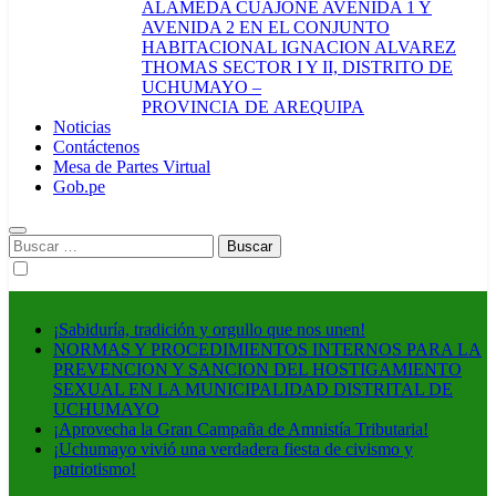
ALAMEDA CUAJONE AVENIDA 1 Y
AVENIDA 2 EN EL CONJUNTO
HABITACIONAL IGNACION ALVAREZ
THOMAS SECTOR I Y II, DISTRITO DE
UCHUMAYO –
PROVINCIA DE AREQUIPA
Noticias
Contáctenos
Mesa de Partes Virtual
Gob.pe
Buscar:
¡Sabiduría, tradición y orgullo que nos unen!
NORMAS Y PROCEDIMIENTOS INTERNOS PARA LA
PREVENCION Y SANCION DEL HOSTIGAMIENTO
SEXUAL EN LA MUNICIPALIDAD DISTRITAL DE
UCHUMAYO
¡Aprovecha la Gran Campaña de Amnistía Tributaria!
¡Uchumayo vivió una verdadera fiesta de civismo y
patriotismo!