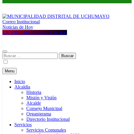
Correo Institucional
MUNICIPALIDAD DISTRITAL DE UCHUMAYO
Construyendo una nueva Historia
Noticias de Hoy
EN VIVO DESDE FACEBOOK
Buscar:
Menu
Inicio
Alcaldía
Historia
Misión y Visión
Alcalde
Consejo Municipal
Organigrama
Directorio Institucional
Servicios
Servicios Comunales