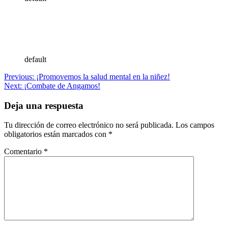
default
Navegación
Previous:
¡Promovemos la salud mental en la niñez!
Next:
¡Combate de Angamos!
de
entradas
Deja una respuesta
Tu dirección de correo electrónico no será publicada.
Los campos
obligatorios están marcados con
*
Comentario
*