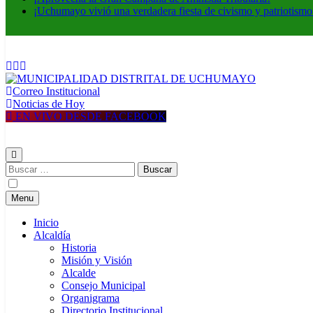
¡Uchumayo vivió una verdadera fiesta de civismo y patriotismo
Correo Institucional
MUNICIPALIDAD DISTRITAL DE UCHUMAYO
Construyendo una nueva Historia
Noticias de Hoy
EN VIVO DESDE FACEBOOK
Buscar:
Menu
Inicio
Alcaldía
Historia
Misión y Visión
Alcalde
Consejo Municipal
Organigrama
Directorio Institucional