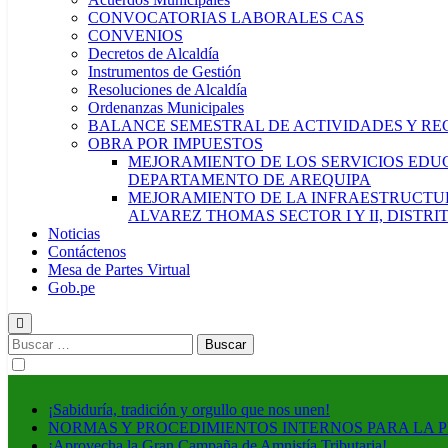
CONVOCATORIAS LABORALES CAS
CONVENIOS
Decretos de Alcaldía
Instrumentos de Gestión
Resoluciones de Alcaldía
Ordenanzas Municipales
BALANCE SEMESTRAL DE ACTIVIDADES Y RE
OBRA POR IMPUESTOS
MEJORAMIENTO DE LOS SERVICIOS EDUCA
DEPARTAMENTO DE AREQUIPA
MEJORAMIENTO DE LA INFRAESTRUCTUR
ALVAREZ THOMAS SECTOR I Y II, DISTR
Noticias
Contáctenos
Mesa de Partes Virtual
Gob.pe
Buscar:
¡Sabiduría, tradición y orgullo que nos unen!
NORMAS Y PROCEDIMIENTOS INTERNOS PARA LA 
¡Aprovecha la Gran Campaña de Amnistía Tributaria!