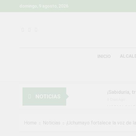
Skip
domingo, 9 agosto, 2026
to
content
ALCAL
INICIO
¡Sabiduría, t
NOTICIAS
6 Días Ago
NORMAS Y P
MUNICIPALI
2 Semanas Ago
Home
Noticias
¡Uchumayo fortalece la voz de la
¡Aprovecha l
3 Semanas Ago