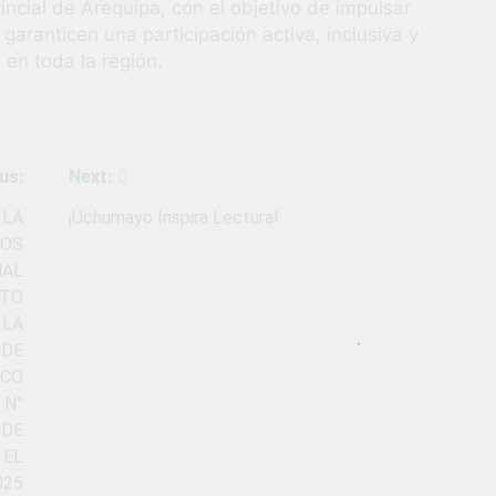
cial de Arequipa, con el objetivo de impulsar
 garanticen una participación activa, inclusiva y
 en toda la región.
us:
Next:
 LA
¡Uchumayo Inspira Lectura!
TOS
NAL
ETO
 LA
 DE
ICO
 N°
 DE
 EL
025