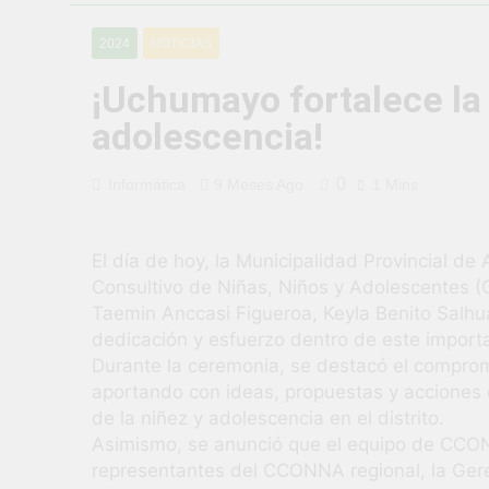
¡Uchumayo vi
2024
NOTICIAS
3 Semanas Ago
¡Desfile Cívi
¡Uchumayo fortalece la 
3 Semanas Ago
adolescencia!
TALLER DE 
PROBLEMAS
1 Mes Ago
0
Informática
9 Meses Ago
1 Mins
¡Nueva oport
1 Mes Ago
Vivamos con 
El día de hoy, la Municipalidad Provincial de
Consultivo de Niñas, Niños y Adolescentes
1 Mes Ago
Taemin Anccasi Figueroa, Keyla Benito Salhua
¡El talento b
dedicación y esfuerzo dentro de este import
1 Mes Ago
Durante la ceremonia, se destacó el comprom
aportando con ideas, propuestas y acciones 
de la niñez y adolescencia en el distrito.
Asimismo, se anunció que el equipo de CCO
representantes del CCONNA regional, la Geren