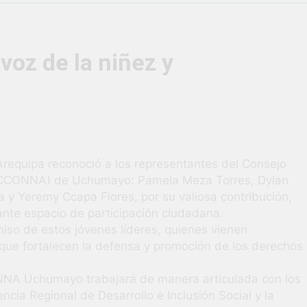
vió una verdadera fiesta de civismo y patriotismo!
co Escolar y Militar en Uchumayo!
¡Embandera
voz de la niñez y
4 Semanas Ag
HABILIDADES BLANDAS PARA EL ÉXITO LABORAL: PENSAMIE
unidad laboral para los vecinos de Uchumayo!
orgullo nuestras Fiestas Patrias!
 Arequipa reconoció a los representantes del Consejo
 (CCONNA) de Uchumayo: Pamela Meza Torres, Dylan
 y Yeremy Ccapa Flores, por su valiosa contribución,
rilló en el escenario del Festival del Chimbango!
ante espacio de participación ciudadana.
iso de estos jóvenes líderes, quienes vienen
que fortalecen la defensa y promoción de los derechos
NNA Uchumayo trabajará de manera articulada con los
cia Regional de Desarrollo e Inclusión Social y la