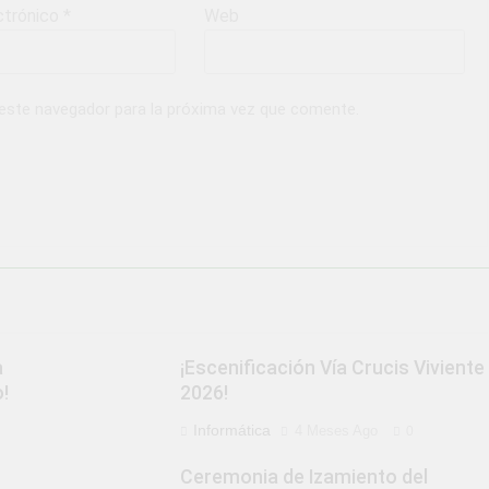
ctrónico
*
Web
 este navegador para la próxima vez que comente.
a
¡Escenificación Vía Crucis Viviente
!
2026!
Informática
4 Meses Ago
0
Ceremonia de Izamiento del