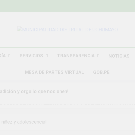
MUNICIPALIDAD
Construyendo Una Nueva Historia
UCHU
DÍA
SERVICIOS
TRANSPARENCIA
NOTICIAS
MESA DE PARTES VIRTUAL
GOB.PE
radición y orgullo que nos unen!
ROCEDIMIENTOS INTERNOS PARA LA PREVENCION Y SANCI
DAD DISTRITAL DE UCHUMAYO
 niñez y adolescencia!
a Gran Campaña de Amnistía Tributaria!