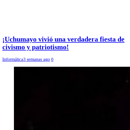
¡Uchumayo vivió una verdadera fiesta de
civismo y patriotismo!
Informática
3 semanas ago
0