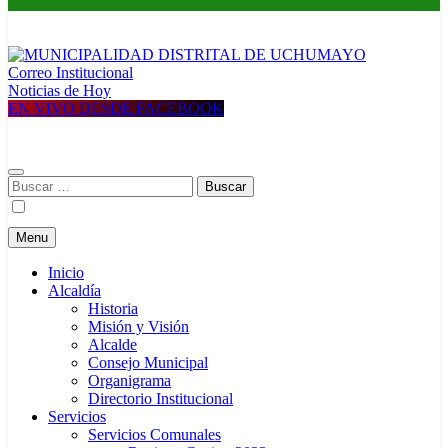
Correo Institucional
MUNICIPALIDAD DISTRITAL DE UCHUMAYO
Construyendo una nueva Historia
Noticias de Hoy
EN VIVO DESDE FACEBOOK
Buscar:
Menu
Inicio
Alcaldía
Historia
Misión y Visión
Alcalde
Consejo Municipal
Organigrama
Directorio Institucional
Servicios
Servicios Comunales