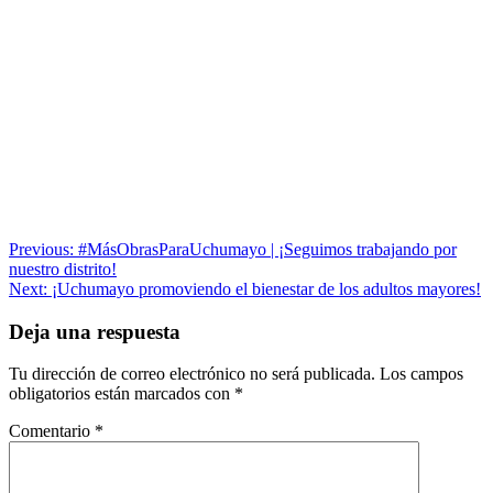
Navegación
Previous:
#MásObrasParaUchumayo | ¡Seguimos trabajando por
nuestro distrito!
de
Next:
¡Uchumayo promoviendo el bienestar de los adultos mayores!
entradas
Deja una respuesta
Tu dirección de correo electrónico no será publicada.
Los campos
obligatorios están marcados con
*
Comentario
*