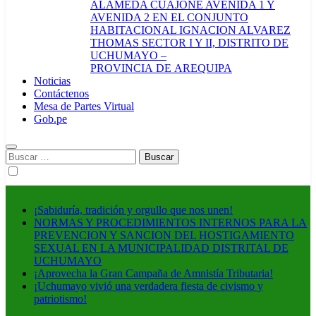
ALAMEDA CUAJONE AVENIDA 1 Y
AVENIDA 2 EN EL CONJUNTO
HABITACIONAL IGNACION ALVAREZ
THOMAS SECTOR I Y II, DISTRITO DE
UCHUMAYO –
PROVINCIA DE AREQUIPA
Noticias
Contáctenos
Mesa de Partes Virtual
Gob.pe
Buscar:
¡Sabiduría, tradición y orgullo que nos unen!
NORMAS Y PROCEDIMIENTOS INTERNOS PARA LA
PREVENCION Y SANCION DEL HOSTIGAMIENTO
SEXUAL EN LA MUNICIPALIDAD DISTRITAL DE
UCHUMAYO
¡Aprovecha la Gran Campaña de Amnistía Tributaria!
¡Uchumayo vivió una verdadera fiesta de civismo y
patriotismo!