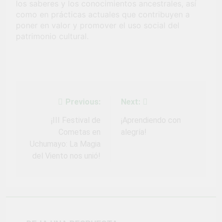
los saberes y los conocimientos ancestrales, así
Fiestas Patrias!
4 Semanas Ago
como en prácticas actuales que contribuyen a
¡El talento brilló
poner en valor y promover el uso social del
en el escenario
patrimonio cultural.
del Festival del
1 Mes Ago
Chimbango!
Previous:
Next:
Navegación
de
¡III Festival de
¡Aprendiendo con
Cometas en
alegría!
entradas
Uchumayo: La Magia
del Viento nos unió!