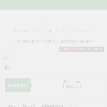
Skip
to
content
MUNICIPALIDAD
Construyendo Una Nueva Historia
CORREO INSTITUCIONAL
NOTICIAS DE HOY
DISTRITAL DE
EN VIVO DESDE FACEBOOK
UCHUMAYO
¡Sabiduría,
NOTICIAS
tradición y
orgullo que nos
5 Días Ago
unen!
NORMAS Y
PROCEDIMIENTOS
Home
Noticias
¡Uchumayo es turismo!
INTERNOS PARA