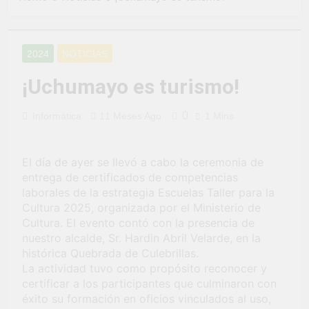
2 Semanas Ago
LA PREVENCION Y
¡Aprovecha la
SANCION DEL
Gran Campaña de
HOSTIGAMIENTO
Amnistía
2 Semanas Ago
SEXUAL EN LA
2024
NOTICIAS
Tributaria!
¡Uchumayo vivió
MUNICIPALIDAD
una verdadera
DISTRITAL DE
¡Uchumayo es turismo!
fiesta de civismo
UCHUMAYO
3 Semanas Ago
y patriotismo!
¡Desfile Cívico
0
Informática
11 Meses Ago
1 Mins
Escolar y Militar
en Uchumayo!
3 Semanas Ago
¡Embanderamiento
El día de ayer se llevó a cabo la ceremonia de
general en
entrega de certificados de competencias
Uchumayo!
3 Semanas Ago
laborales de la estrategia Escuelas Taller para la
TALLER DE
Cultura 2025, organizada por el Ministerio de
HABILIDADES
Cultura. El evento contó con la presencia de
BLANDAS PARA
4 Semanas Ago
nuestro alcalde, Sr. Hardin Abril Velarde, en la
EL ÉXITO
¡Nueva
histórica Quebrada de Culebrillas.
LABORAL:
oportunidad
PENSAMIENTO
La actividad tuvo como propósito reconocer y
laboral para los
4 Semanas Ago
CRÍTICO Y
certificar a los participantes que culminaron con
vecinos de
Vivamos con
SOLUCIÓN DE
éxito su formación en oficios vinculados al uso,
Uchumayo!
orgullo nuestras
PROBLEMAS