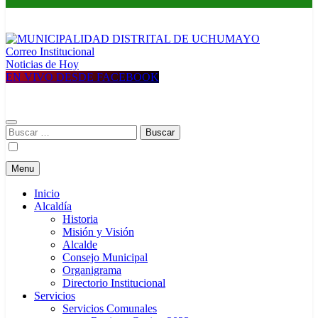
Correo Institucional
MUNICIPALIDAD DISTRITAL DE UCHUMAYO
Construyendo una nueva Historia
Noticias de Hoy
EN VIVO DESDE FACEBOOK
Buscar:
Menu
Inicio
Alcaldía
Historia
Misión y Visión
Alcalde
Consejo Municipal
Organigrama
Directorio Institucional
Servicios
Servicios Comunales