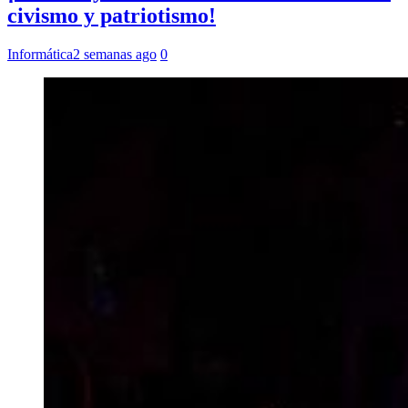
civismo y patriotismo!
Informática
2 semanas ago
0