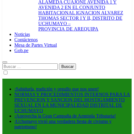
ALAMEDA CUAJONE AVENIDA 1 Y
AVENIDA 2 EN EL CONJUNTO
HABITACIONAL IGNACION ALVAREZ
THOMAS SECTOR I Y II, DISTRITO DE
UCHUMAYO –
PROVINCIA DE AREQUIPA
Noticias
Contáctenos
Mesa de Partes Virtual
Gob.pe
Buscar:
¡Sabiduría, tradición y orgullo que nos unen!
NORMAS Y PROCEDIMIENTOS INTERNOS PARA LA
PREVENCION Y SANCION DEL HOSTIGAMIENTO
SEXUAL EN LA MUNICIPALIDAD DISTRITAL DE
UCHUMAYO
¡Aprovecha la Gran Campaña de Amnistía Tributaria!
¡Uchumayo vivió una verdadera fiesta de civismo y
patriotismo!