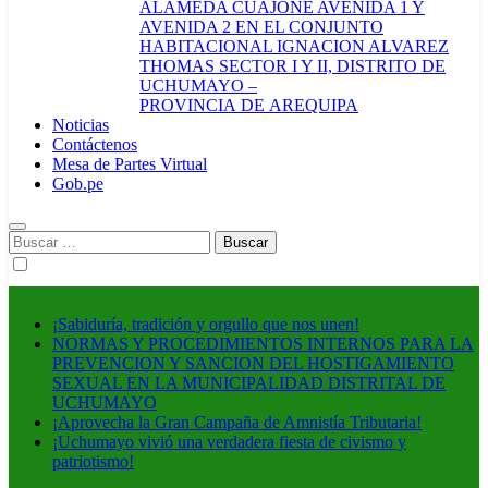
ALAMEDA CUAJONE AVENIDA 1 Y
AVENIDA 2 EN EL CONJUNTO
HABITACIONAL IGNACION ALVAREZ
THOMAS SECTOR I Y II, DISTRITO DE
UCHUMAYO –
PROVINCIA DE AREQUIPA
Noticias
Contáctenos
Mesa de Partes Virtual
Gob.pe
Buscar:
¡Sabiduría, tradición y orgullo que nos unen!
NORMAS Y PROCEDIMIENTOS INTERNOS PARA LA
PREVENCION Y SANCION DEL HOSTIGAMIENTO
SEXUAL EN LA MUNICIPALIDAD DISTRITAL DE
UCHUMAYO
¡Aprovecha la Gran Campaña de Amnistía Tributaria!
¡Uchumayo vivió una verdadera fiesta de civismo y
patriotismo!