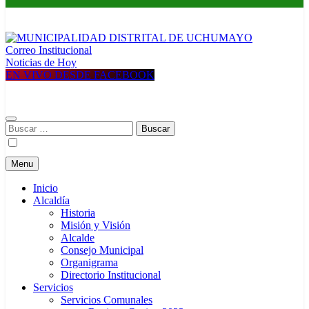
Correo Institucional
MUNICIPALIDAD DISTRITAL DE UCHUMAYO
Construyendo una nueva Historia
Noticias de Hoy
EN VIVO DESDE FACEBOOK
Buscar:
Menu
Inicio
Alcaldía
Historia
Misión y Visión
Alcalde
Consejo Municipal
Organigrama
Directorio Institucional
Servicios
Servicios Comunales