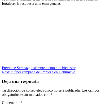
fortalecer la respuesta ante emergencias.
Navegación
Previous:
Serenazgo siempre atento a tu bienestar
Next:
¡Súper campaña de limpieza en Uchumayo!
de
entradas
Deja una respuesta
Tu dirección de correo electrónico no será publicada.
Los campos
obligatorios están marcados con
*
Comentario
*