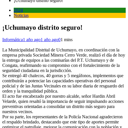
¡Uchumayo distrito seguro!
2024
Noticias
¡Uchumayo distrito seguro!
Informática
1 año ago
1 año ago
0
1 mins
La Municipalidad Distrital de Uchumayo, en coordinación con la
empresa privada Sociedad Minera Cerro Verde, realizó el día de hoy
la entrega de equipos a las comisarías del P.T. Uchumayo y de
Congata, reafirmando su compromiso con el fortalecimiento de la
seguridad ciudadana en la jurisdicción.
Se entregó 40 chalecos, 40 gorras y 5 megáfonos, implementos que
contribuirán a potenciar las capacidades operativas del personal
policial y de las Juntas Vecinales en su labor diaria de resguardo del
orden y la tranquilidad pública.
El acto fue encabezado por nuestro alcalde, señor Hardin Abril
Velarde, quien resaltó la importancia de seguir impulsando acciones
preventivas orientadas a consolidar un distrito más seguro para
nuestros vecinos.
Por su parte, los representantes de la Policía Nacional agradecieron
el respaldo brindado, destacando que este tipo de aportes permite
optimizar el patrullaje, mejorar la comunicación con la población y