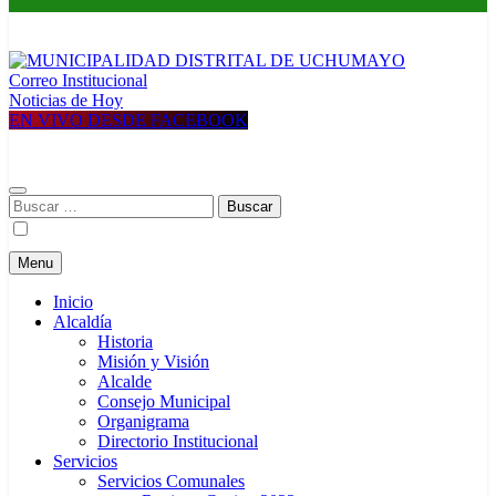
Correo Institucional
MUNICIPALIDAD DISTRITAL DE UCHUMAYO
Construyendo una nueva Historia
Noticias de Hoy
EN VIVO DESDE FACEBOOK
Buscar:
Menu
Inicio
Alcaldía
Historia
Misión y Visión
Alcalde
Consejo Municipal
Organigrama
Directorio Institucional
Servicios
Servicios Comunales