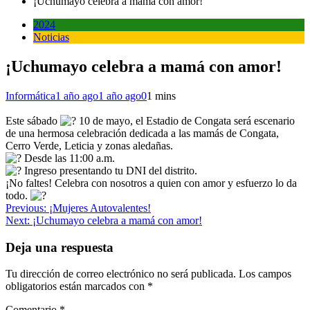
¡Uchumayo celebra a mamá con amor!
2024
Noticias
¡Uchumayo celebra a mamá con amor!
Informática
1 año ago
1 año ago
0
1 mins
Este sábado
10 de mayo, el Estadio de Congata será escenario
de una hermosa celebración dedicada a las mamás de Congata,
Cerro Verde, Leticia y zonas aledañas.
Desde las 11:00 a.m.
Ingreso presentando tu DNI del distrito.
¡No faltes! Celebra con nosotros a quien con amor y esfuerzo lo da
todo.
Navegación
Previous:
¡Mujeres Autovalentes!
Next:
¡Uchumayo celebra a mamá con amor!
de
entradas
Deja una respuesta
Tu dirección de correo electrónico no será publicada.
Los campos
obligatorios están marcados con
*
Comentario
*