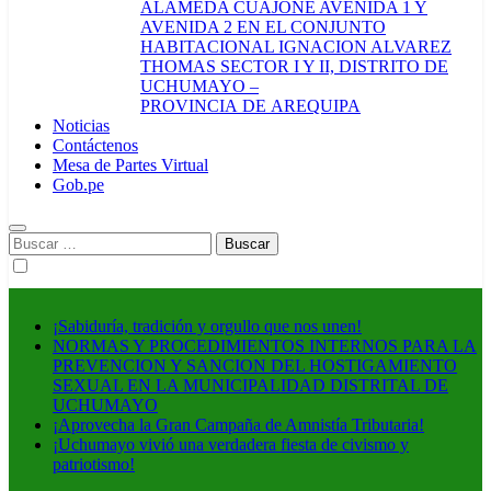
ALAMEDA CUAJONE AVENIDA 1 Y
AVENIDA 2 EN EL CONJUNTO
HABITACIONAL IGNACION ALVAREZ
THOMAS SECTOR I Y II, DISTRITO DE
UCHUMAYO –
PROVINCIA DE AREQUIPA
Noticias
Contáctenos
Mesa de Partes Virtual
Gob.pe
Buscar:
¡Sabiduría, tradición y orgullo que nos unen!
NORMAS Y PROCEDIMIENTOS INTERNOS PARA LA
PREVENCION Y SANCION DEL HOSTIGAMIENTO
SEXUAL EN LA MUNICIPALIDAD DISTRITAL DE
UCHUMAYO
¡Aprovecha la Gran Campaña de Amnistía Tributaria!
¡Uchumayo vivió una verdadera fiesta de civismo y
patriotismo!