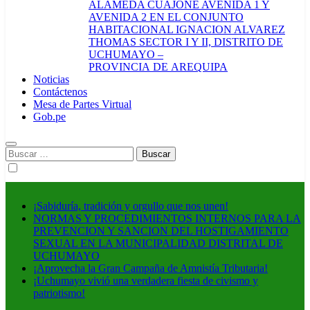
ALAMEDA CUAJONE AVENIDA 1 Y
AVENIDA 2 EN EL CONJUNTO
HABITACIONAL IGNACION ALVAREZ
THOMAS SECTOR I Y II, DISTRITO DE
UCHUMAYO –
PROVINCIA DE AREQUIPA
Noticias
Contáctenos
Mesa de Partes Virtual
Gob.pe
Buscar:
¡Sabiduría, tradición y orgullo que nos unen!
NORMAS Y PROCEDIMIENTOS INTERNOS PARA LA
PREVENCION Y SANCION DEL HOSTIGAMIENTO
SEXUAL EN LA MUNICIPALIDAD DISTRITAL DE
UCHUMAYO
¡Aprovecha la Gran Campaña de Amnistía Tributaria!
¡Uchumayo vivió una verdadera fiesta de civismo y
patriotismo!