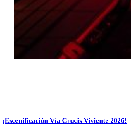
¡Escenificación Vía Crucis Viviente 2026!