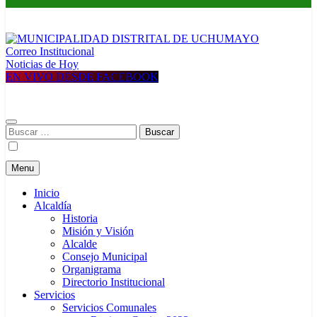
Correo Institucional
MUNICIPALIDAD DISTRITAL DE UCHUMAYO
Construyendo una nueva Historia
Noticias de Hoy
EN VIVO DESDE FACEBOOK
Buscar:
Menu
Inicio
Alcaldía
Historia
Misión y Visión
Alcalde
Consejo Municipal
Organigrama
Directorio Institucional
Servicios
Servicios Comunales