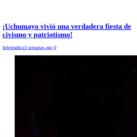
¡Uchumayo vivió una verdadera fiesta de
civismo y patriotismo!
Informática
3 semanas ago
0