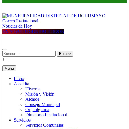
Correo Institucional
MUNICIPALIDAD DISTRITAL DE UCHUMAYO
Construyendo una nueva Historia
Noticias de Hoy
EN VIVO DESDE FACEBOOK
Buscar:
Menu
Inicio
Alcaldía
Historia
Misión y Visión
Alcalde
Consejo Municipal
Organigrama
Directorio Institucional
Servicios
Servicios Comunales