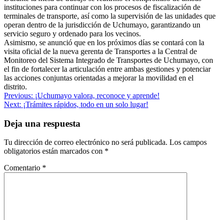
instituciones para continuar con los procesos de fiscalización de
terminales de transporte, así como la supervisión de las unidades que
operan dentro de la jurisdicción de Uchumayo, garantizando un
servicio seguro y ordenado para los vecinos.
Asimismo, se anunció que en los próximos días se contará con la
visita oficial de la nueva gerenta de Transportes a la Central de
Monitoreo del Sistema Integrado de Transportes de Uchumayo, con
el fin de fortalecer la articulación entre ambas gestiones y potenciar
las acciones conjuntas orientadas a mejorar la movilidad en el
distrito.
Navegación
Previous:
¡Uchumayo valora, reconoce y aprende!
Next:
¡Trámites rápidos, todo en un solo lugar!
de
entradas
Deja una respuesta
Tu dirección de correo electrónico no será publicada.
Los campos
obligatorios están marcados con
*
Comentario
*