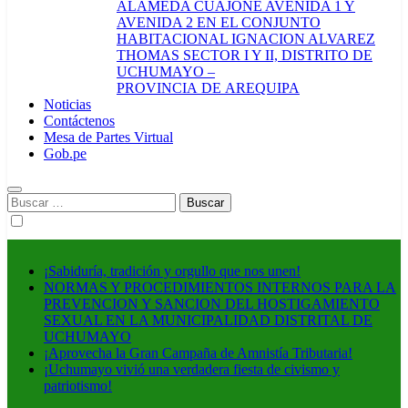
ALAMEDA CUAJONE AVENIDA 1 Y
AVENIDA 2 EN EL CONJUNTO
HABITACIONAL IGNACION ALVAREZ
THOMAS SECTOR I Y II, DISTRITO DE
UCHUMAYO –
PROVINCIA DE AREQUIPA
Noticias
Contáctenos
Mesa de Partes Virtual
Gob.pe
Buscar:
¡Sabiduría, tradición y orgullo que nos unen!
NORMAS Y PROCEDIMIENTOS INTERNOS PARA LA
PREVENCION Y SANCION DEL HOSTIGAMIENTO
SEXUAL EN LA MUNICIPALIDAD DISTRITAL DE
UCHUMAYO
¡Aprovecha la Gran Campaña de Amnistía Tributaria!
¡Uchumayo vivió una verdadera fiesta de civismo y
patriotismo!