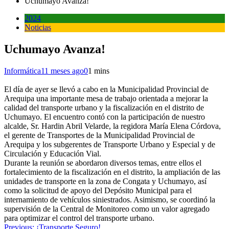
Uchumayo Avanza!
2024
Noticias
Uchumayo Avanza!
Informática
11 meses ago
0
1 mins
El día de ayer se llevó a cabo en la Municipalidad Provincial de
Arequipa una importante mesa de trabajo orientada a mejorar la
calidad del transporte urbano y la fiscalización en el distrito de
Uchumayo. El encuentro contó con la participación de nuestro
alcalde, Sr. Hardin Abril Velarde, la regidora María Elena Córdova,
el gerente de Transportes de la Municipalidad Provincial de
Arequipa y los subgerentes de Transporte Urbano y Especial y de
Circulación y Educación Vial.
Durante la reunión se abordaron diversos temas, entre ellos el
fortalecimiento de la fiscalización en el distrito, la ampliación de las
unidades de transporte en la zona de Congata y Uchumayo, así
como la solicitud de apoyo del Depósito Municipal para el
internamiento de vehículos siniestrados. Asimismo, se coordinó la
supervisión de la Central de Monitoreo como un valor agregado
para optimizar el control del transporte urbano.
Navegación
Previous:
¡Transporte Seguro!