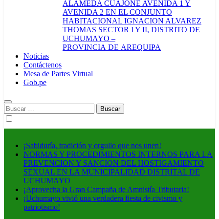
ALAMEDA CUAJONE AVENIDA 1 Y
AVENIDA 2 EN EL CONJUNTO
HABITACIONAL IGNACION ALVAREZ
THOMAS SECTOR I Y II, DISTRITO DE
UCHUMAYO –
PROVINCIA DE AREQUIPA
Noticias
Contáctenos
Mesa de Partes Virtual
Gob.pe
Buscar:
¡Sabiduría, tradición y orgullo que nos unen!
NORMAS Y PROCEDIMIENTOS INTERNOS PARA LA
PREVENCION Y SANCION DEL HOSTIGAMIENTO
SEXUAL EN LA MUNICIPALIDAD DISTRITAL DE
UCHUMAYO
¡Aprovecha la Gran Campaña de Amnistía Tributaria!
¡Uchumayo vivió una verdadera fiesta de civismo y
patriotismo!