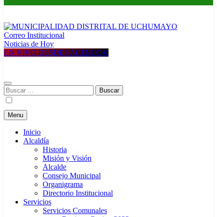
Correo Institucional
MUNICIPALIDAD DISTRITAL DE UCHUMAYO
Construyendo una nueva Historia
Noticias de Hoy
EN VIVO DESDE FACEBOOK
Buscar:
Menu
Inicio
Alcaldía
Historia
Misión y Visión
Alcalde
Consejo Municipal
Organigrama
Directorio Institucional
Servicios
Servicios Comunales