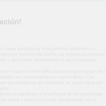
vió una verdadera fiesta de civismo y patriotismo!
co Escolar y Militar en Uchumayo!
¡Embandera
ación!
3 Semanas Ag
HABILIDADES BLANDAS PARA EL ÉXITO LABORAL: PENSAMIE
unidad laboral para los vecinos de Uchumayo!
ce clases gratuitas de reforzamiento académico en
todos los sectores del distrito. Su objetivo es potenciar
orgullo nuestras Fiestas Patrias!
ario y secundario, brindándoles el apoyo necesario
rilló en el escenario del Festival del Chimbango!
udar a quienes tienen dificultades de aprendizaje, sino
 ampliar sus conocimientos en nuevos temas. Con
les que despiertan su curiosidad, se busca hacer del
lante.
endimiento académico y la confianza de los estudiantes,
ás activa y segura en el aula, fortaleciendo así su