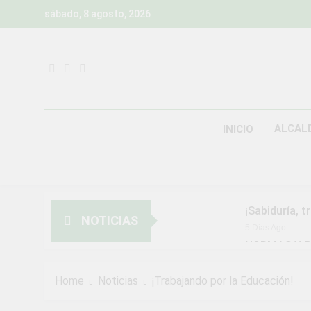
Skip
sábado, 8 agosto, 2026
to
content
ALCAL
INICIO
¡Sabiduría, t
NOTICIAS
5 Días Ago
NORMAS Y P
MUNICIPALI
2 Semanas Ago
Home
Noticias
¡Trabajando por la Educación!
¡Aprovecha l
2 Semanas Ago