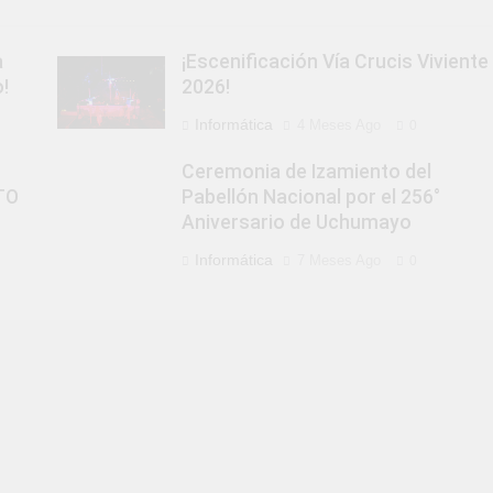
a
¡Escenificación Vía Crucis Viviente
!
2026!
Informática
4 Meses Ago
0
Ceremonia de Izamiento del
TO
Pabellón Nacional por el 256°
Aniversario de Uchumayo
Informática
7 Meses Ago
0