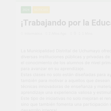
¡Uchumayo vi
2024
NOTICIAS
3 Semanas Ago
¡Desfile Cívi
¡Trabajando por la Educ
3 Semanas Ago
TALLER DE 
0
Informática
2 Años Ago
1 Mins
PROBLEMAS
1 Mes Ago
¡Nueva oport
La Municipalidad Distrital de Uchumayo ofre
1 Mes Ago
diversas instituciones públicas y privadas de 
Vivamos con 
el conocimiento de los alumnos de nivel prim
1 Mes Ago
para avanzar en su aprendizaje.
¡El talento b
Estas clases no solo están diseñadas para ay
1 Mes Ago
también para motivar a aquellos que desean
técnicas innovadoras de enseñanza y materia
aprendizaje una experiencia valiosa y estimu
Este tipo de iniciativas no solo mejoran el r
sino que también fomenta una participación m
desarrollo integral.