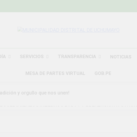
MUNICIPALIDAD
Construyendo Una Nueva Historia
UCHU
DÍA
SERVICIOS
TRANSPARENCIA
NOTICIAS
MESA DE PARTES VIRTUAL
GOB.PE
radición y orgullo que nos unen!
ROCEDIMIENTOS INTERNOS PARA LA PREVENCION Y SANCI
DAD DISTRITAL DE UCHUMAYO
a Gran Campaña de Amnistía Tributaria!