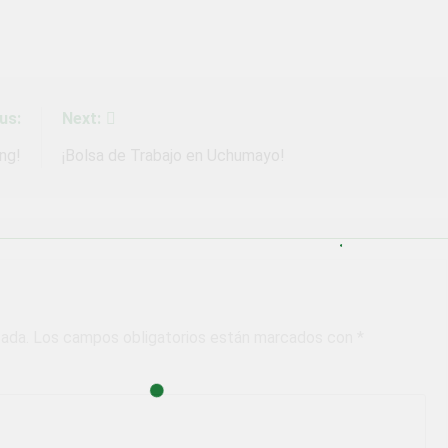
us:
Next:
ng!
¡Bolsa de Trabajo en Uchumayo!
cada.
Los campos obligatorios están marcados con
*