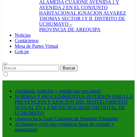
ALAMEDA CUAJONE AVENIDA 1 Y
AVENIDA 2 EN EL CONJUNTO
HABITACIONAL IGNACION ALVAREZ
THOMAS SECTOR I Y II, DISTRITO DE
UCHUMAYO –
PROVINCIA DE AREQUIPA
Noticias
Contáctenos
Mesa de Partes Virtual
Gob.pe
Buscar:
¡Sabiduría, tradición y orgullo que nos unen!
NORMAS Y PROCEDIMIENTOS INTERNOS PARA LA
PREVENCION Y SANCION DEL HOSTIGAMIENTO
SEXUAL EN LA MUNICIPALIDAD DISTRITAL DE
UCHUMAYO
¡Aprovecha la Gran Campaña de Amnistía Tributaria!
¡Uchumayo vivió una verdadera fiesta de civismo y
patriotismo!