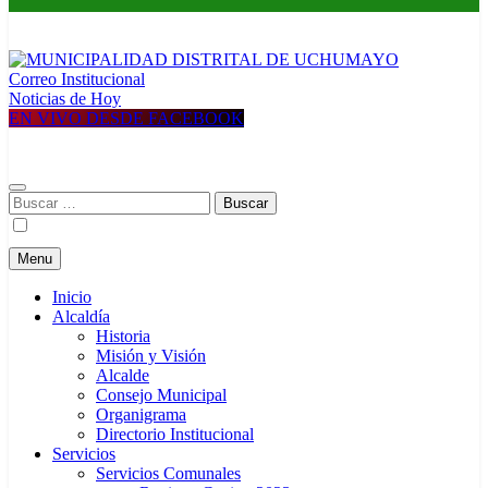
Correo Institucional
MUNICIPALIDAD DISTRITAL DE UCHUMAYO
Construyendo una nueva Historia
Noticias de Hoy
EN VIVO DESDE FACEBOOK
Buscar:
Menu
Inicio
Alcaldía
Historia
Misión y Visión
Alcalde
Consejo Municipal
Organigrama
Directorio Institucional
Servicios
Servicios Comunales