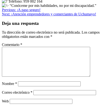
Teléfono: 959 002 164
“Conóceme por mis habilidades, no por mi discapacidad.”
Navegación
Previous:
¡A paso seguro!
Next:
¡Atención emprendedores y comerciantes de Uchumayo!
de
entradas
Deja una respuesta
Tu dirección de correo electrónico no será publicada.
Los campos
obligatorios están marcados con
*
Comentario
*
Nombre
*
Correo electrónico
*
Web