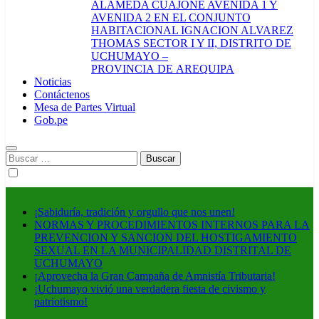
ALAMEDA CUAJONE AVENIDA 1 Y
AVENIDA 2 EN EL CONJUNTO
HABITACIONAL IGNACION ALVAREZ
THOMAS SECTOR I Y II, DISTRITO DE
UCHUMAYO –
PROVINCIA DE AREQUIPA
Noticias
Contáctenos
Mesa de Partes Virtual
Gob.pe
Buscar:
¡Sabiduría, tradición y orgullo que nos unen!
NORMAS Y PROCEDIMIENTOS INTERNOS PARA LA
PREVENCION Y SANCION DEL HOSTIGAMIENTO
SEXUAL EN LA MUNICIPALIDAD DISTRITAL DE
UCHUMAYO
¡Aprovecha la Gran Campaña de Amnistía Tributaria!
¡Uchumayo vivió una verdadera fiesta de civismo y
patriotismo!