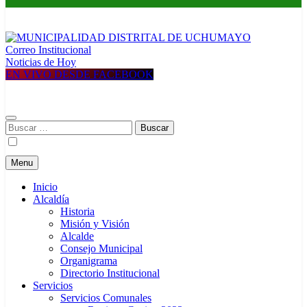
Correo Institucional
MUNICIPALIDAD DISTRITAL DE UCHUMAYO
Construyendo una nueva Historia
Noticias de Hoy
EN VIVO DESDE FACEBOOK
Buscar:
Menu
Inicio
Alcaldía
Historia
Misión y Visión
Alcalde
Consejo Municipal
Organigrama
Directorio Institucional
Servicios
Servicios Comunales