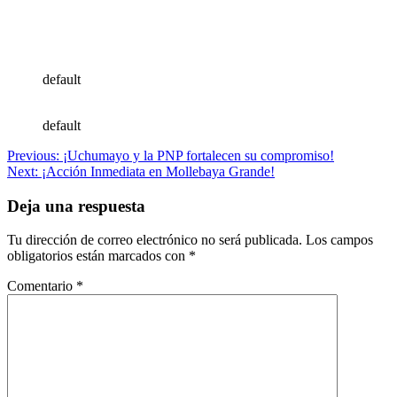
default
default
Navegación
Previous:
¡Uchumayo y la PNP fortalecen su compromiso!
Next:
¡Acción Inmediata en Mollebaya Grande!
de
entradas
Deja una respuesta
Tu dirección de correo electrónico no será publicada.
Los campos
obligatorios están marcados con
*
Comentario
*