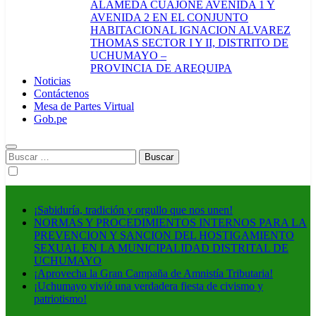
ALAMEDA CUAJONE AVENIDA 1 Y
AVENIDA 2 EN EL CONJUNTO
HABITACIONAL IGNACION ALVAREZ
THOMAS SECTOR I Y II, DISTRITO DE
UCHUMAYO –
PROVINCIA DE AREQUIPA
Noticias
Contáctenos
Mesa de Partes Virtual
Gob.pe
Buscar:
¡Sabiduría, tradición y orgullo que nos unen!
NORMAS Y PROCEDIMIENTOS INTERNOS PARA LA
PREVENCION Y SANCION DEL HOSTIGAMIENTO
SEXUAL EN LA MUNICIPALIDAD DISTRITAL DE
UCHUMAYO
¡Aprovecha la Gran Campaña de Amnistía Tributaria!
¡Uchumayo vivió una verdadera fiesta de civismo y
patriotismo!