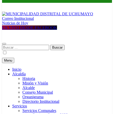
Correo Institucional
MUNICIPALIDAD DISTRITAL DE UCHUMAYO
Construyendo una nueva Historia
Noticias de Hoy
EN VIVO DESDE FACEBOOK
Buscar:
Menu
Inicio
Alcaldía
Historia
Misión y Visión
Alcalde
Consejo Municipal
Organigrama
Directorio Institucional
Servicios
Servicios Comunales