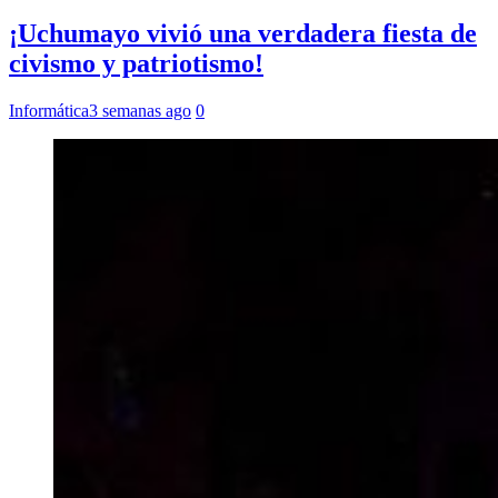
¡Uchumayo vivió una verdadera fiesta de
civismo y patriotismo!
Informática
3 semanas ago
0