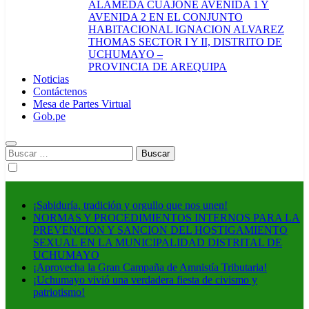
ALAMEDA CUAJONE AVENIDA 1 Y
AVENIDA 2 EN EL CONJUNTO
HABITACIONAL IGNACION ALVAREZ
THOMAS SECTOR I Y II, DISTRITO DE
UCHUMAYO –
PROVINCIA DE AREQUIPA
Noticias
Contáctenos
Mesa de Partes Virtual
Gob.pe
Buscar:
¡Sabiduría, tradición y orgullo que nos unen!
NORMAS Y PROCEDIMIENTOS INTERNOS PARA LA
PREVENCION Y SANCION DEL HOSTIGAMIENTO
SEXUAL EN LA MUNICIPALIDAD DISTRITAL DE
UCHUMAYO
¡Aprovecha la Gran Campaña de Amnistía Tributaria!
¡Uchumayo vivió una verdadera fiesta de civismo y
patriotismo!