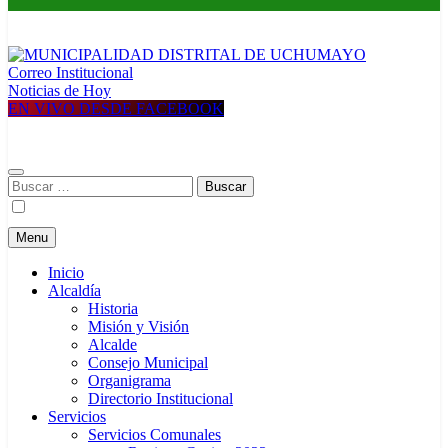
Correo Institucional
MUNICIPALIDAD DISTRITAL DE UCHUMAYO
Construyendo una nueva Historia
Noticias de Hoy
EN VIVO DESDE FACEBOOK
Buscar:
Menu
Inicio
Alcaldía
Historia
Misión y Visión
Alcalde
Consejo Municipal
Organigrama
Directorio Institucional
Servicios
Servicios Comunales