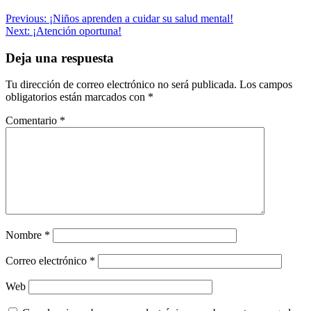
Navegación
Previous:
¡Niños aprenden a cuidar su salud mental!
Next:
¡Atención oportuna!
de
entradas
Deja una respuesta
Tu dirección de correo electrónico no será publicada.
Los campos
obligatorios están marcados con
*
Comentario
*
Nombre
*
Correo electrónico
*
Web