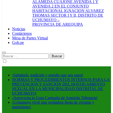
ALAMEDA CUAJONE AVENIDA 1 Y
AVENIDA 2 EN EL CONJUNTO
HABITACIONAL IGNACION ALVAREZ
THOMAS SECTOR I Y II, DISTRITO DE
UCHUMAYO –
PROVINCIA DE AREQUIPA
Noticias
Contáctenos
Mesa de Partes Virtual
Gob.pe
Buscar:
¡Sabiduría, tradición y orgullo que nos unen!
NORMAS Y PROCEDIMIENTOS INTERNOS PARA LA
PREVENCION Y SANCION DEL HOSTIGAMIENTO
SEXUAL EN LA MUNICIPALIDAD DISTRITAL DE
UCHUMAYO
¡Aprovecha la Gran Campaña de Amnistía Tributaria!
¡Uchumayo vivió una verdadera fiesta de civismo y
patriotismo!