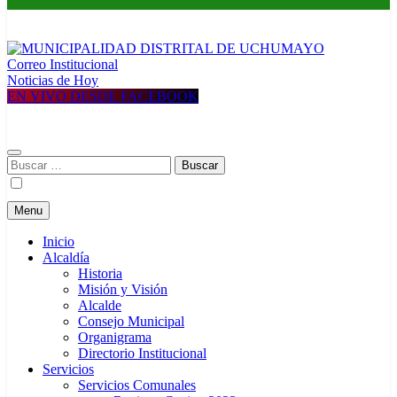
Correo Institucional
MUNICIPALIDAD DISTRITAL DE UCHUMAYO
Construyendo una nueva Historia
Noticias de Hoy
EN VIVO DESDE FACEBOOK
Buscar:
Menu
Inicio
Alcaldía
Historia
Misión y Visión
Alcalde
Consejo Municipal
Organigrama
Directorio Institucional
Servicios
Servicios Comunales