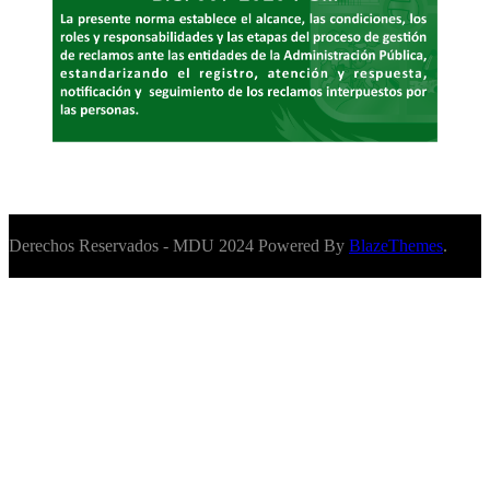
Derechos Reservados - MDU 2024 Powered By
BlazeThemes
.