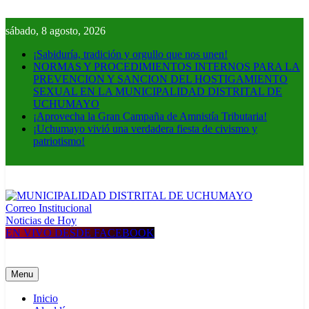
Skip
to
sábado, 8 agosto, 2026
content
¡Sabiduría, tradición y orgullo que nos unen!
NORMAS Y PROCEDIMIENTOS INTERNOS PARA LA
PREVENCION Y SANCION DEL HOSTIGAMIENTO
SEXUAL EN LA MUNICIPALIDAD DISTRITAL DE
UCHUMAYO
¡Aprovecha la Gran Campaña de Amnistía Tributaria!
¡Uchumayo vivió una verdadera fiesta de civismo y
patriotismo!
Correo Institucional
MUNICIPALIDAD DISTRITAL DE UCHUMAYO
Construyendo una nueva Historia
Noticias de Hoy
EN VIVO DESDE FACEBOOK
Menu
Inicio