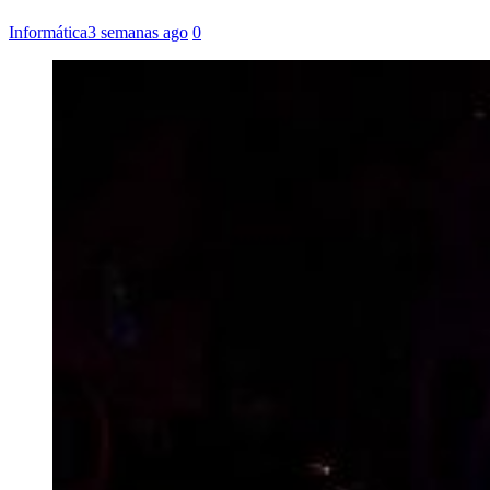
Informática
3 semanas ago
0