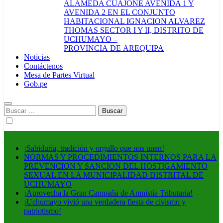
ALAMEDA CUAJONE AVENIDA 1 Y
AVENIDA 2 EN EL CONJUNTO
HABITACIONAL IGNACION ALVAREZ
THOMAS SECTOR I Y II, DISTRITO DE
UCHUMAYO –
PROVINCIA DE AREQUIPA
Noticias
Contáctenos
Mesa de Partes Virtual
Gob.pe
Buscar:
¡Sabiduría, tradición y orgullo que nos unen!
NORMAS Y PROCEDIMIENTOS INTERNOS PARA LA
PREVENCION Y SANCION DEL HOSTIGAMIENTO
SEXUAL EN LA MUNICIPALIDAD DISTRITAL DE
UCHUMAYO
¡Aprovecha la Gran Campaña de Amnistía Tributaria!
¡Uchumayo vivió una verdadera fiesta de civismo y
patriotismo!