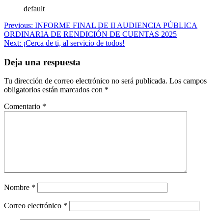
default
Navegación
Previous:
INFORME FINAL DE II AUDIENCIA PÚBLICA
ORDINARIA DE RENDICIÓN DE CUENTAS 2025
de
Next:
¡Cerca de ti, al servicio de todos!
entradas
Deja una respuesta
Tu dirección de correo electrónico no será publicada.
Los campos
obligatorios están marcados con
*
Comentario
*
Nombre
*
Correo electrónico
*