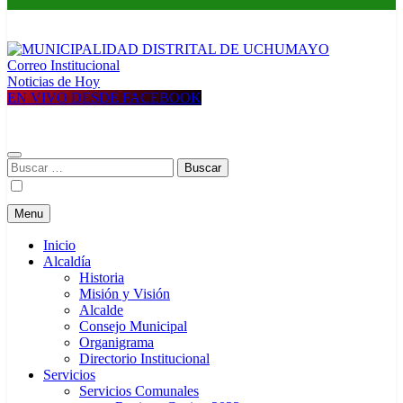
Correo Institucional
MUNICIPALIDAD DISTRITAL DE UCHUMAYO
Construyendo una nueva Historia
Noticias de Hoy
EN VIVO DESDE FACEBOOK
Buscar:
Menu
Inicio
Alcaldía
Historia
Misión y Visión
Alcalde
Consejo Municipal
Organigrama
Directorio Institucional
Servicios
Servicios Comunales