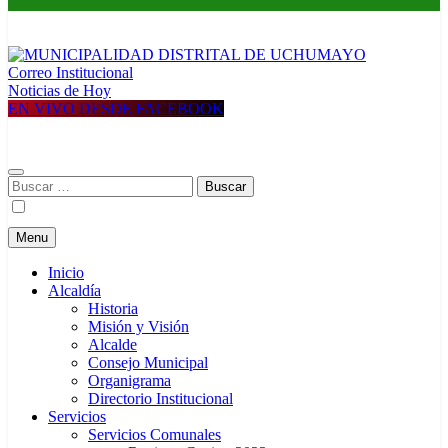
Correo Institucional
MUNICIPALIDAD DISTRITAL DE UCHUMAYO
Construyendo una nueva Historia
Noticias de Hoy
EN VIVO DESDE FACEBOOK
Buscar:
Menu
Inicio
Alcaldía
Historia
Misión y Visión
Alcalde
Consejo Municipal
Organigrama
Directorio Institucional
Servicios
Servicios Comunales