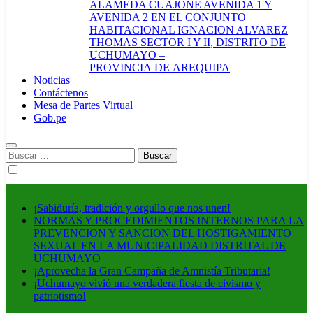
ALAMEDA CUAJONE AVENIDA 1 Y
AVENIDA 2 EN EL CONJUNTO
HABITACIONAL IGNACION ALVAREZ
THOMAS SECTOR I Y II, DISTRITO DE
UCHUMAYO –
PROVINCIA DE AREQUIPA
Noticias
Contáctenos
Mesa de Partes Virtual
Gob.pe
Buscar:
¡Sabiduría, tradición y orgullo que nos unen!
NORMAS Y PROCEDIMIENTOS INTERNOS PARA LA
PREVENCION Y SANCION DEL HOSTIGAMIENTO
SEXUAL EN LA MUNICIPALIDAD DISTRITAL DE
UCHUMAYO
¡Aprovecha la Gran Campaña de Amnistía Tributaria!
¡Uchumayo vivió una verdadera fiesta de civismo y
patriotismo!