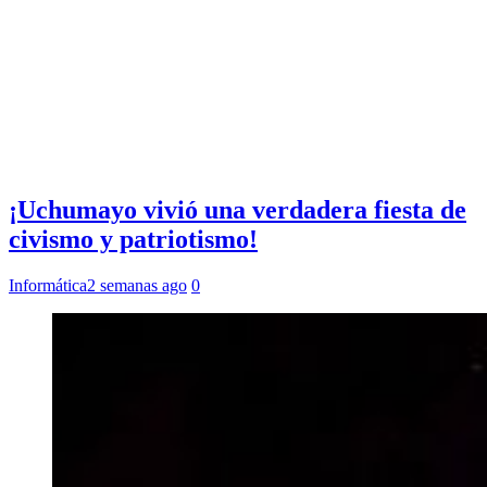
¡Uchumayo vivió una verdadera fiesta de
civismo y patriotismo!
Informática
2 semanas ago
0