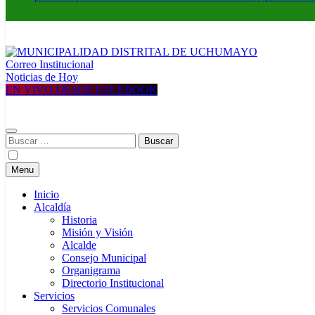
Correo Institucional
MUNICIPALIDAD DISTRITAL DE UCHUMAYO
Construyendo una nueva Historia
Noticias de Hoy
EN VIVO DESDE FACEBOOK
Buscar:
Menu
Inicio
Alcaldía
Historia
Misión y Visión
Alcalde
Consejo Municipal
Organigrama
Directorio Institucional
Servicios
Servicios Comunales