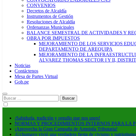
CONVENIOS
Decretos de Alcaldía
Instrumentos de Gestión
Resoluciones de Alcaldía
Ordenanzas Municipales
BALANCE SEMESTRAL DE ACTIVIDADES Y RE
OBRA POR IMPUESTOS
MEJORAMIENTO DE LOS SERVICIOS EDUCA
DEPARTAMENTO DE AREQUIPA
MEJORAMIENTO DE LA INFRAESTRUCTUR
ALVAREZ THOMAS SECTOR I Y II, DISTR
Noticias
Contáctenos
Mesa de Partes Virtual
Gob.pe
Buscar:
¡Sabiduría, tradición y orgullo que nos unen!
NORMAS Y PROCEDIMIENTOS INTERNOS PARA LA 
¡Aprovecha la Gran Campaña de Amnistía Tributaria!
¡Uchumayo vivió una verdadera fiesta de civismo y patriotismo