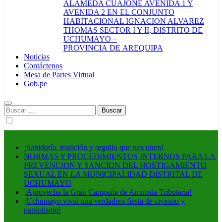
ALAMEDA CUAJONE AVENIDA 1 Y
AVENIDA 2 EN EL CONJUNTO
HABITACIONAL IGNACION ALVAREZ
THOMAS SECTOR I Y II, DISTRITO DE
UCHUMAYO –
PROVINCIA DE AREQUIPA
Noticias
Contáctenos
Mesa de Partes Virtual
Gob.pe
Buscar:
¡Sabiduría, tradición y orgullo que nos unen!
NORMAS Y PROCEDIMIENTOS INTERNOS PARA LA
PREVENCION Y SANCION DEL HOSTIGAMIENTO
SEXUAL EN LA MUNICIPALIDAD DISTRITAL DE
UCHUMAYO
¡Aprovecha la Gran Campaña de Amnistía Tributaria!
¡Uchumayo vivió una verdadera fiesta de civismo y
patriotismo!