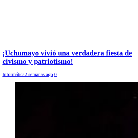
¡Uchumayo vivió una verdadera fiesta de
civismo y patriotismo!
Informática
2 semanas ago
0