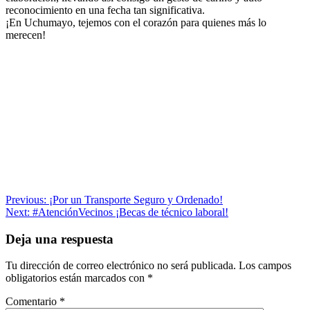
reconocimiento en una fecha tan significativa.
¡En Uchumayo, tejemos con el corazón para quienes más lo
merecen!
Navegación
Previous:
¡Por un Transporte Seguro y Ordenado!
Next:
#AtenciónVecinos ¡Becas de técnico laboral!
de
entradas
Deja una respuesta
Tu dirección de correo electrónico no será publicada.
Los campos
obligatorios están marcados con
*
Comentario
*