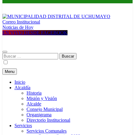
Correo Institucional
MUNICIPALIDAD DISTRITAL DE UCHUMAYO
Construyendo una nueva Historia
Noticias de Hoy
EN VIVO DESDE FACEBOOK
Buscar:
Menu
Inicio
Alcaldía
Historia
Misión y Visión
Alcalde
Consejo Municipal
Organigrama
Directorio Institucional
Servicios
Servicios Comunales