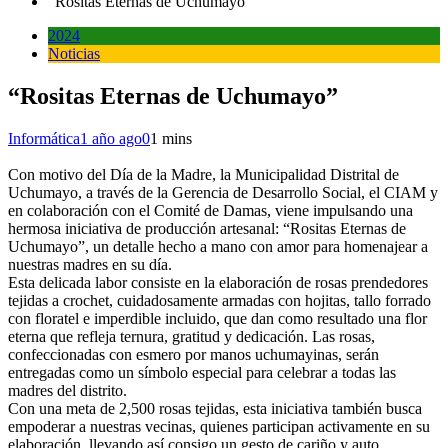
“Rositas Eternas de Uchumayo”
2024
Noticias
“Rositas Eternas de Uchumayo”
Informática
1 año ago
0
1 mins
Con motivo del Día de la Madre, la Municipalidad Distrital de
Uchumayo, a través de la Gerencia de Desarrollo Social, el CIAM y
en colaboración con el Comité de Damas, viene impulsando una
hermosa iniciativa de producción artesanal: “Rositas Eternas de
Uchumayo”, un detalle hecho a mano con amor para homenajear a
nuestras madres en su día.
Esta delicada labor consiste en la elaboración de rosas prendedores
tejidas a crochet, cuidadosamente armadas con hojitas, tallo forrado
con floratel e imperdible incluido, que dan como resultado una flor
eterna que refleja ternura, gratitud y dedicación. Las rosas,
confeccionadas con esmero por manos uchumayinas, serán
entregadas como un símbolo especial para celebrar a todas las
madres del distrito.
Con una meta de 2,500 rosas tejidas, esta iniciativa también busca
empoderar a nuestras vecinas, quienes participan activamente en su
elaboración, llevando así consigo un gesto de cariño y auto