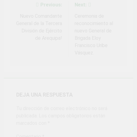
Fiestas Patrias!
Previous:
Next:
Navegación
4 Semanas Ago
¡El talento brilló
de
Nuevo Comandante
Ceremonia de
en el escenario
General de la Tercera
reconocimiento al
del Festival del
1 Mes Ago
entradas
Chimbango!
División de Ejército
nuevo General de
de Arequipa!
Brigada Eloy
Francisco Uribe
Vásquez.
DEJA UNA RESPUESTA
Tu dirección de correo electrónico no será
publicada.
Los campos obligatorios están
marcados con
*
Comentario
*