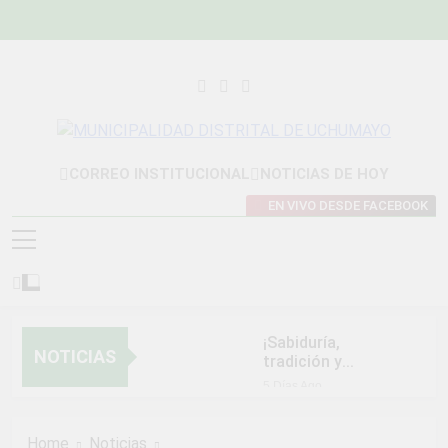
Skip
to
content
MUNICIPALIDAD
Construyendo Una Nueva Historia
CORREO INSTITUCIONAL
NOTICIAS DE HOY
DISTRITAL DE
EN VIVO DESDE FACEBOOK
UCHUMAYO
¡Sabiduría,
NOTICIAS
tradición y
orgullo que nos
5 Días Ago
unen!
NORMAS Y
PROCEDIMIENTOS
Home
Noticias
INTERNOS PARA