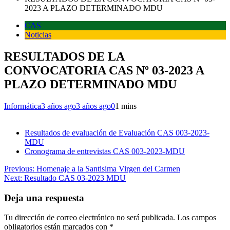
2023 A PLAZO DETERMINADO MDU
CAS
Noticias
RESULTADOS DE LA
CONVOCATORIA CAS Nº 03-2023 A
PLAZO DETERMINADO MDU
Informática
3 años ago
3 años ago
0
1 mins
Resultados de evaluación de Evaluación CAS 003-2023-
MDU
Cronograma de entrevistas CAS 003-2023-MDU
Navegación
Previous:
Homenaje a la Santisima Virgen del Carmen
Next:
Resultado CAS 03-2023 MDU
de
entradas
Deja una respuesta
Tu dirección de correo electrónico no será publicada.
Los campos
obligatorios están marcados con
*