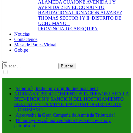
ALAMEDA CUAJONE AVENIDA 1 Y
AVENIDA 2 EN EL CONJUNTO
HABITACIONAL IGNACION ALVAREZ
THOMAS SECTOR I Y II, DISTRITO DE
UCHUMAYO –
PROVINCIA DE AREQUIPA
Noticias
Contáctenos
Mesa de Partes Virtual
Gob.pe
Buscar:
¡Sabiduría, tradición y orgullo que nos unen!
NORMAS Y PROCEDIMIENTOS INTERNOS PARA LA
PREVENCION Y SANCION DEL HOSTIGAMIENTO
SEXUAL EN LA MUNICIPALIDAD DISTRITAL DE
UCHUMAYO
¡Aprovecha la Gran Campaña de Amnistía Tributaria!
¡Uchumayo vivió una verdadera fiesta de civismo y
patriotismo!