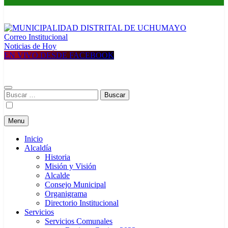
Correo Institucional
MUNICIPALIDAD DISTRITAL DE UCHUMAYO
Construyendo una nueva Historia
Noticias de Hoy
EN VIVO DESDE FACEBOOK
Buscar:
Menu
Inicio
Alcaldía
Historia
Misión y Visión
Alcalde
Consejo Municipal
Organigrama
Directorio Institucional
Servicios
Servicios Comunales