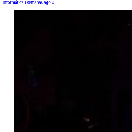
Informática
3 semanas ago
0