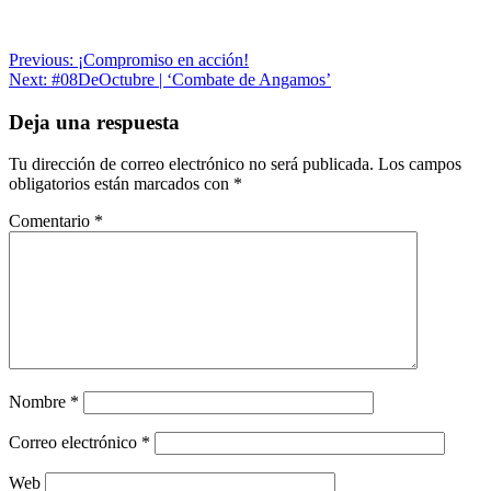
Navegación
Previous:
¡Compromiso en acción!
Next:
#08DeOctubre | ‘Combate de Angamos’
de
entradas
Deja una respuesta
Tu dirección de correo electrónico no será publicada.
Los campos
obligatorios están marcados con
*
Comentario
*
Nombre
*
Correo electrónico
*
Web