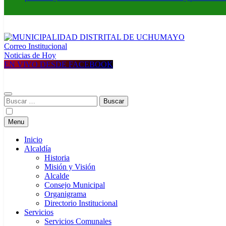
Correo Institucional
MUNICIPALIDAD DISTRITAL DE UCHUMAYO
Construyendo una nueva Historia
Noticias de Hoy
EN VIVO DESDE FACEBOOK
Buscar:
Menu
Inicio
Alcaldía
Historia
Misión y Visión
Alcalde
Consejo Municipal
Organigrama
Directorio Institucional
Servicios
Servicios Comunales