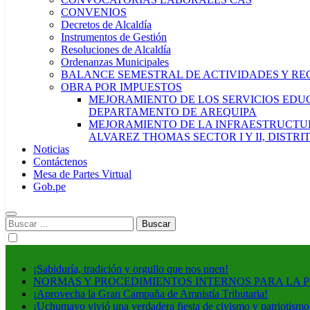
CONVENIOS
Decretos de Alcaldía
Instrumentos de Gestión
Resoluciones de Alcaldía
Ordenanzas Municipales
BALANCE SEMESTRAL DE ACTIVIDADES Y RE
OBRA POR IMPUESTOS
MEJORAMIENTO DE LOS SERVICIOS EDUCA
DEPARTAMENTO DE AREQUIPA
MEJORAMIENTO DE LA INFRAESTRUCTUR
ALVAREZ THOMAS SECTOR I Y II, DISTR
Noticias
Contáctenos
Mesa de Partes Virtual
Gob.pe
Buscar:
¡Sabiduría, tradición y orgullo que nos unen!
NORMAS Y PROCEDIMIENTOS INTERNOS PARA LA 
¡Aprovecha la Gran Campaña de Amnistía Tributaria!
¡Uchumayo vivió una verdadera fiesta de civismo y patriotismo