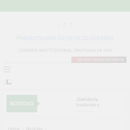
Skip
to
content
MUNICIPALIDAD
Construyendo Una Nueva Historia
CORREO INSTITUCIONAL
NOTICIAS DE HOY
DISTRITAL DE
EN VIVO DESDE FACEBOOK
UCHUMAYO
¡Sabiduría,
NOTICIAS
tradición y
orgullo que nos
5 Días Ago
unen!
NORMAS Y
PROCEDIMIENTOS
Home
Noticias
INTERNOS PARA