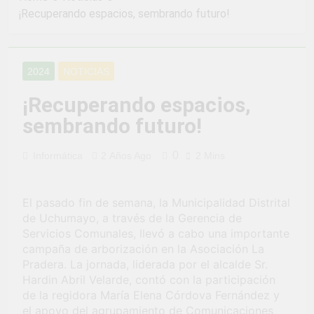
2 Semanas Ago
LA PREVENCION Y
¡Recuperando espacios, sembrando futuro!
¡Aprovecha la
SANCION DEL
Gran Campaña de
HOSTIGAMIENTO
Amnistía
2 Semanas Ago
SEXUAL EN LA
Tributaria!
¡Uchumayo vivió
MUNICIPALIDAD
2024
NOTICIAS
una verdadera
DISTRITAL DE
fiesta de civismo
UCHUMAYO
3 Semanas Ago
¡Recuperando espacios,
y patriotismo!
¡Desfile Cívico
sembrando futuro!
Escolar y Militar
en Uchumayo!
3 Semanas Ago
0
Informática
2 Años Ago
2 Mins
¡Embanderamiento
general en
Uchumayo!
3 Semanas Ago
El pasado fin de semana, la Municipalidad Distrital
TALLER DE
HABILIDADES
de Uchumayo, a través de la Gerencia de
BLANDAS PARA
Servicios Comunales, llevó a cabo una importante
4 Semanas Ago
EL ÉXITO
campaña de arborización en la Asociación La
¡Nueva
LABORAL:
oportunidad
Pradera. La jornada, liderada por el alcalde Sr.
PENSAMIENTO
laboral para los
Hardin Abril Velarde, contó con la participación
4 Semanas Ago
CRÍTICO Y
vecinos de
de la regidora María Elena Córdova Fernández y
Vivamos con
SOLUCIÓN DE
Uchumayo!
orgullo nuestras
el apoyo del agrupamiento de Comunicaciones
PROBLEMAS