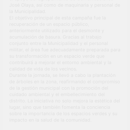
Fiestas Patrias!
José Olaya, así como de maquinaria y personal de
4 Semanas Ago
la Municipalidad.
¡El talento brilló
en el escenario
El objetivo principal de esta campaña fue la
del Festival del
recuperación de un espacio público,
1 Mes Ago
Chimbango!
anteriormente utilizado para el desmonte y
acumulación de basura. Gracias al trabajo
conjunto entre la Municipalidad y el personal
militar, el área fue adecuadamente preparada para
su transformación en un espacio verde que
contribuirá a mejorar el entorno ambiental y la
calidad de vida de los vecinos.
Durante la jornada, se llevó a cabo la plantación
de árboles en la zona, reafirmando el compromiso
de la gestión municipal con la promoción del
cuidado ambiental y el embellecimiento del
distrito. La iniciativa no solo mejora la estética del
lugar, sino que también fomenta la conciencia
sobre la importancia de los espacios verdes y su
impacto en la salud de la comunidad.