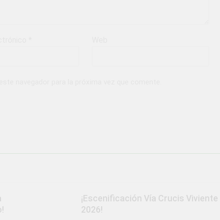
ctrónico
*
Web
 este navegador para la próxima vez que comente.
a
¡Escenificación Vía Crucis Viviente
!
2026!