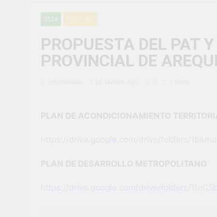
¡Uchumayo vi
2024
NOTICIAS
2 Semanas Ago
¡Desfile Cívi
PROPUESTA DEL PAT Y
2 Semanas Ago
PROVINCIAL DE AREQU
TALLER DE 
PROBLEMAS
4 Semanas Ago
0
Informática
10 Meses Ago
1 Mins
¡Nueva oport
4 Semanas Ago
Vivamos con 
PLAN DE ACONDICIONAMIENTO TERRITORI
4 Semanas Ago
https://drive.google.com/drive/folders/1bk
¡El talento b
4 Semanas Ago
PLAN DE DESARROLLO METROPOLITANO
https://drive.google.com/drive/folders/1t