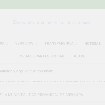
MUNICIPALIDAD
Construyendo Una Nueva Historia
UCHU
DÍA
SERVICIOS
TRANSPARENCIA
NOTICIAS
MESA DE PARTES VIRTUAL
GOB.PE
radición y orgullo que nos unen!
ROCEDIMIENTOS INTERNOS PARA LA PREVENCION Y SANCI
DAD DISTRITAL DE UCHUMAYO
E LA MUNICIPALIDAD PROVINCIAL DE AREQUIPA
a Gran Campaña de Amnistía Tributaria!