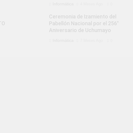
Informática
4 Meses Ago
0
Ceremonia de Izamiento del
TO
Pabellón Nacional por el 256°
Aniversario de Uchumayo
Informática
7 Meses Ago
0