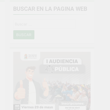
BUSCAR EN LA PAGINA WEB
miento general en Uchumayo!
Buscar:
o
NTO CRÍTICO Y SOLUCIÓN DE