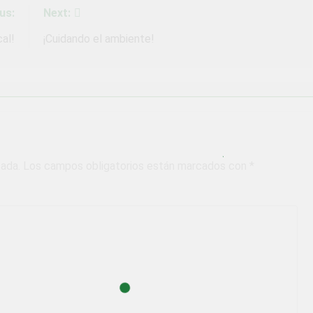
us:
Next:
al!
¡Cuidando el ambiente!
cada.
Los campos obligatorios están marcados con
*