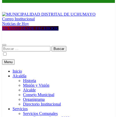
Correo Institucional
MUNICIPALIDAD DISTRITAL DE UCHUMAYO
Construyendo una nueva Historia
Noticias de Hoy
EN VIVO DESDE FACEBOOK
Buscar:
Menu
Inicio
Alcaldía
Historia
Misión y Visión
Alcalde
Consejo Municipal
Organigrama
Directorio Institucional
Servicios
Servicios Comunales