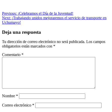
Navegación
Previous:
¡Celebramos el Día de la Juventud!
Next:
¡Trabajando unidos mejoraremos el servicio de transporte en
de
Uchumayo!
entradas
Deja una respuesta
Tu dirección de correo electrónico no será publicada.
Los campos
obligatorios están marcados con
*
Comentario
*
Nombre
*
Correo electrónico
*