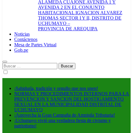
ALAMEDA CUAJONE AVENIDA 1 Y
AVENIDA 2 EN EL CONJUNTO
HABITACIONAL IGNACION ALVAREZ
THOMAS SECTOR I Y II, DISTRITO DE
UCHUMAYO –
PROVINCIA DE AREQUIPA
Noticias
Contáctenos
Mesa de Partes Virtual
Gob.pe
Buscar:
¡Sabiduría, tradición y orgullo que nos unen!
NORMAS Y PROCEDIMIENTOS INTERNOS PARA LA
PREVENCION Y SANCION DEL HOSTIGAMIENTO
SEXUAL EN LA MUNICIPALIDAD DISTRITAL DE
UCHUMAYO
¡Aprovecha la Gran Campaña de Amnistía Tributaria!
¡Uchumayo vivió una verdadera fiesta de civismo y
patriotismo!