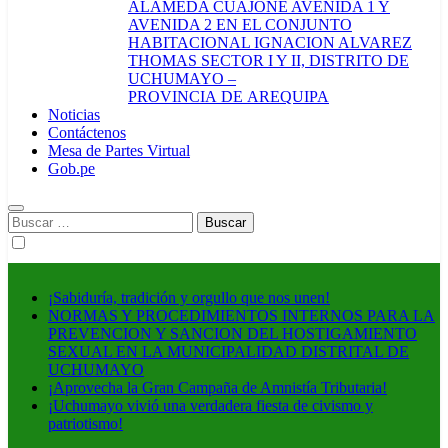
ALAMEDA CUAJONE AVENIDA 1 Y
AVENIDA 2 EN EL CONJUNTO
HABITACIONAL IGNACION ALVAREZ
THOMAS SECTOR I Y II, DISTRITO DE
UCHUMAYO –
PROVINCIA DE AREQUIPA
Noticias
Contáctenos
Mesa de Partes Virtual
Gob.pe
Buscar:
¡Sabiduría, tradición y orgullo que nos unen!
NORMAS Y PROCEDIMIENTOS INTERNOS PARA LA
PREVENCION Y SANCION DEL HOSTIGAMIENTO
SEXUAL EN LA MUNICIPALIDAD DISTRITAL DE
UCHUMAYO
¡Aprovecha la Gran Campaña de Amnistía Tributaria!
¡Uchumayo vivió una verdadera fiesta de civismo y
patriotismo!