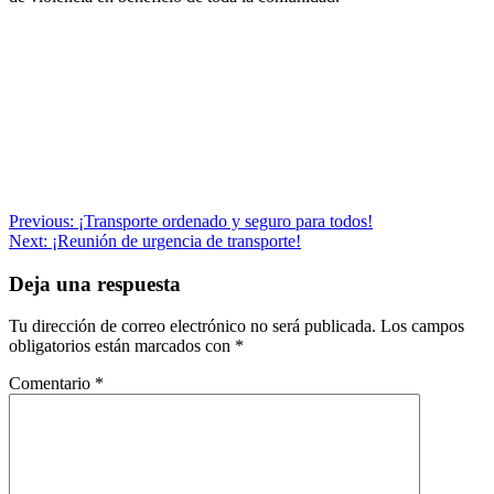
Navegación
Previous:
¡Transporte ordenado y seguro para todos!
Next:
¡Reunión de urgencia de transporte!
de
entradas
Deja una respuesta
Tu dirección de correo electrónico no será publicada.
Los campos
obligatorios están marcados con
*
Comentario
*