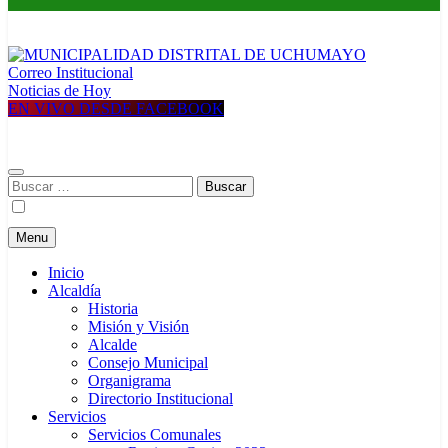
Correo Institucional
MUNICIPALIDAD DISTRITAL DE UCHUMAYO
Construyendo una nueva Historia
Noticias de Hoy
EN VIVO DESDE FACEBOOK
Buscar:
Menu
Inicio
Alcaldía
Historia
Misión y Visión
Alcalde
Consejo Municipal
Organigrama
Directorio Institucional
Servicios
Servicios Comunales