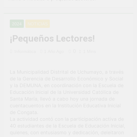
2 Semanas Ago
LA PREVENCION Y
¡Aprovecha la
SANCION DEL
Gran Campaña de
HOSTIGAMIENTO
Amnistía
2 Semanas Ago
SEXUAL EN LA
2024
NOTICIAS
Tributaria!
¡Uchumayo vivió
MUNICIPALIDAD
una verdadera
DISTRITAL DE
¡Pequeños Lectores!
fiesta de civismo
UCHUMAYO
3 Semanas Ago
y patriotismo!
¡Desfile Cívico
0
Informática
1 Año Ago
1 Mins
Escolar y Militar
en Uchumayo!
3 Semanas Ago
¡Embanderamiento
La Municipalidad Distrital de Uchumayo, a través
general en
de la Gerencia de Desarrollo Económico y Social
Uchumayo!
3 Semanas Ago
y la DEMUNA, en coordinación con la Escuela de
TALLER DE
Educación Inicial de la Universidad Católica de
HABILIDADES
Santa María, llevó a cabo hoy una jornada de
BLANDAS PARA
1 Mes Ago
cuentacuentos en la Institución Educativa Inicial
EL ÉXITO
¡Nueva
de Congata.
LABORAL:
oportunidad
PENSAMIENTO
La actividad contó con la participación activa de
laboral para los
1 Mes Ago
CRÍTICO Y
40 estudiantes de la Escuela de Educación Inicial,
vecinos de
Vivamos con
SOLUCIÓN DE
quienes, con entusiasmo y dedicación, deleitaron
Uchumayo!
orgullo nuestras
PROBLEMAS