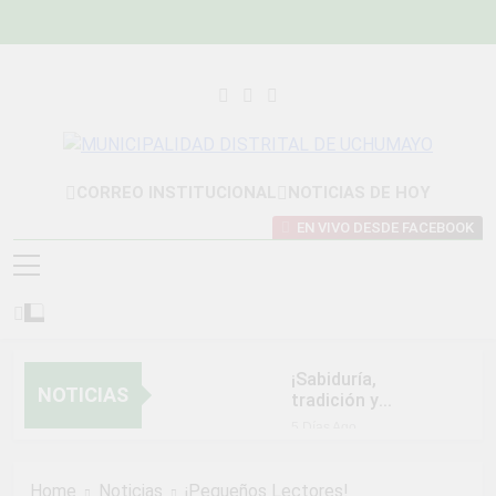
Skip
to
content
MUNICIPALIDAD
Construyendo Una Nueva Historia
CORREO INSTITUCIONAL
NOTICIAS DE HOY
DISTRITAL DE
EN VIVO DESDE FACEBOOK
UCHUMAYO
¡Sabiduría,
NOTICIAS
tradición y
orgullo que nos
5 Días Ago
unen!
NORMAS Y
PROCEDIMIENTOS
Home
Noticias
¡Pequeños Lectores!
INTERNOS PARA