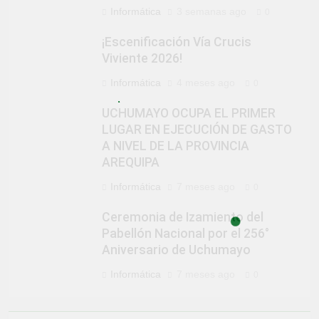
Informática
3 semanas ago
0
¡Escenificación Vía Crucis
Viviente 2026!
Informática
4 meses ago
0
UCHUMAYO OCUPA EL PRIMER
LUGAR EN EJECUCIÓN DE GASTO
A NIVEL DE LA PROVINCIA
AREQUIPA
Informática
7 meses ago
0
Ceremonia de Izamiento del
Pabellón Nacional por el 256°
Aniversario de Uchumayo
Informática
7 meses ago
0