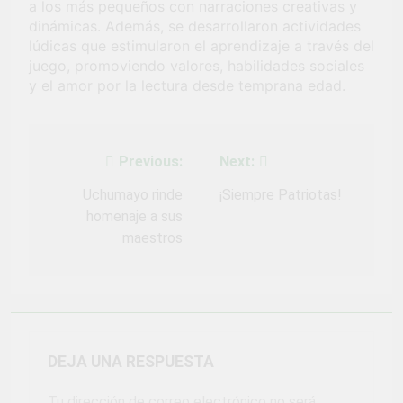
a los más pequeños con narraciones creativas y
Fiestas Patrias!
1 Mes Ago
dinámicas. Además, se desarrollaron actividades
¡El talento brilló
lúdicas que estimularon el aprendizaje a través del
en el escenario
juego, promoviendo valores, habilidades sociales
del Festival del
1 Mes Ago
y el amor por la lectura desde temprana edad.
Chimbango!
Previous:
Next:
Navegación
de
Uchumayo rinde
¡Siempre Patriotas!
homenaje a sus
entradas
maestros
DEJA UNA RESPUESTA
Tu dirección de correo electrónico no será