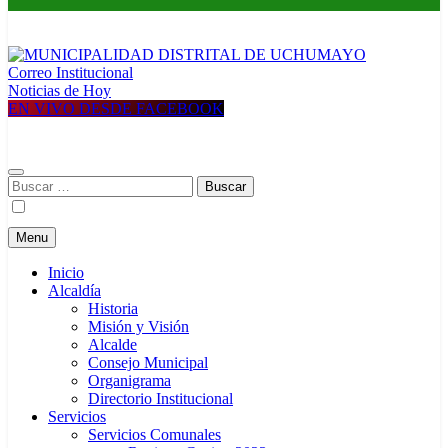
Correo Institucional
MUNICIPALIDAD DISTRITAL DE UCHUMAYO
Construyendo una nueva Historia
Noticias de Hoy
EN VIVO DESDE FACEBOOK
Buscar:
Menu
Inicio
Alcaldía
Historia
Misión y Visión
Alcalde
Consejo Municipal
Organigrama
Directorio Institucional
Servicios
Servicios Comunales