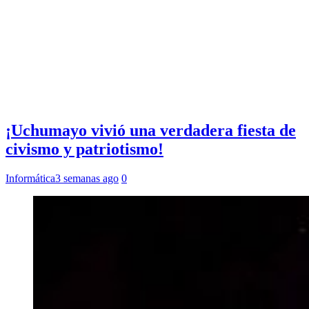
¡Uchumayo vivió una verdadera fiesta de
civismo y patriotismo!
Informática
3 semanas ago
0