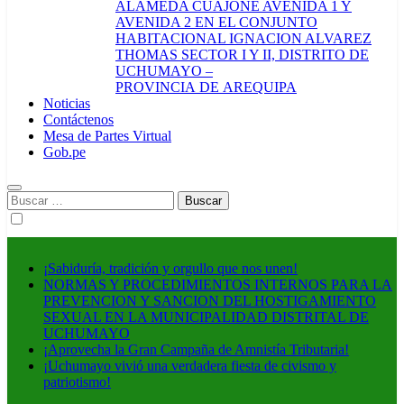
ALAMEDA CUAJONE AVENIDA 1 Y
AVENIDA 2 EN EL CONJUNTO
HABITACIONAL IGNACION ALVAREZ
THOMAS SECTOR I Y II, DISTRITO DE
UCHUMAYO –
PROVINCIA DE AREQUIPA
Noticias
Contáctenos
Mesa de Partes Virtual
Gob.pe
Buscar:
¡Sabiduría, tradición y orgullo que nos unen!
NORMAS Y PROCEDIMIENTOS INTERNOS PARA LA
PREVENCION Y SANCION DEL HOSTIGAMIENTO
SEXUAL EN LA MUNICIPALIDAD DISTRITAL DE
UCHUMAYO
¡Aprovecha la Gran Campaña de Amnistía Tributaria!
¡Uchumayo vivió una verdadera fiesta de civismo y
patriotismo!