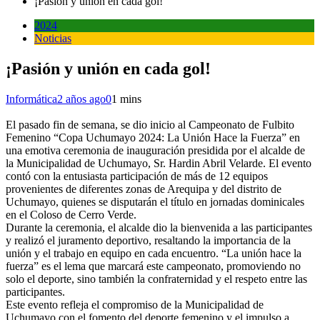
¡Pasión y unión en cada gol!
2024
Noticias
¡Pasión y unión en cada gol!
Informática
2 años ago
0
1 mins
El pasado fin de semana, se dio inicio al Campeonato de Fulbito
Femenino “Copa Uchumayo 2024: La Unión Hace la Fuerza” en
una emotiva ceremonia de inauguración presidida por el alcalde de
la Municipalidad de Uchumayo, Sr. Hardin Abril Velarde. El evento
contó con la entusiasta participación de más de 12 equipos
provenientes de diferentes zonas de Arequipa y del distrito de
Uchumayo, quienes se disputarán el título en jornadas dominicales
en el Coloso de Cerro Verde.
Durante la ceremonia, el alcalde dio la bienvenida a las participantes
y realizó el juramento deportivo, resaltando la importancia de la
unión y el trabajo en equipo en cada encuentro. “La unión hace la
fuerza” es el lema que marcará este campeonato, promoviendo no
solo el deporte, sino también la confraternidad y el respeto entre las
participantes.
Este evento refleja el compromiso de la Municipalidad de
Uchumayo con el fomento del deporte femenino y el impulso a