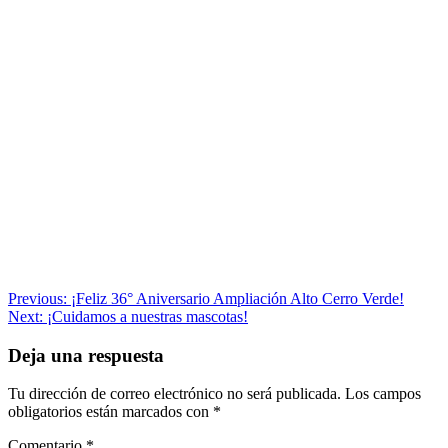
Navegación
Previous:
¡Feliz 36° Aniversario Ampliación Alto Cerro Verde!
Next:
¡Cuidamos a nuestras mascotas!
de
entradas
Deja una respuesta
Tu dirección de correo electrónico no será publicada.
Los campos
obligatorios están marcados con
*
Comentario
*