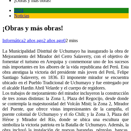
¡Obras y más obras!
2024
Noticias
¡Obras y más obras!
Informática
2 años ago
2 años ago
0
2 mins
La Municipalidad Distrital de Uchumayo ha inaugurado la obra de
Mejoramiento del Mirador del Cerro Salaverry, con el objetivo de
fomentar el turismo en Arequipa y conmemorar uno de los sucesos
más importantes en los albores de la vida republicana del Perú. Esta
obra atestigua la victoria del presidente más joven del Perú, Felipe
Santiago Salaverry, en 1836. El imponente mirador se encuentra
ubicado en el Pueblo Tradicional de Uchumayo y fue entregado por
el alcalde Hardin Abril Velarde y el cuerpo de regidores.
Los trabajos de mejoramiento del mirador incluyeron la construcción
de tres zonas distintas: la Zona 1, Plaza del Regocijo, desde donde
se contempla la majestuosidad del Volcán Misti; la Zona 2, Mirador
del Puente, que ofrece vistas impresionantes de la campiña, el
puente colonial de Uchumayo y el río Chili; y la Zona 3, Plaza del
Héroe y Mirador del Río, donde se ubica una escultura que
simboliza la victoria patriota en la Batalla de Uchumayo. Además, la
obra incluyó la instalación de nuevas barandas, pérgolas, bancas,