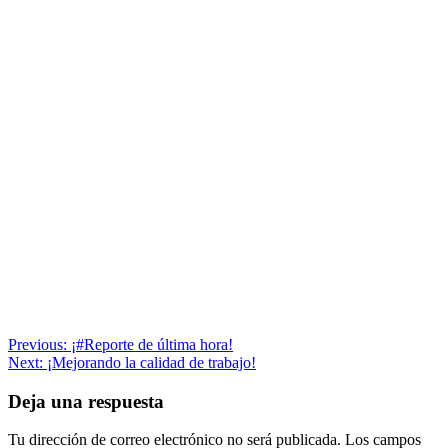
Navegación
Previous:
¡#Reporte de última hora!
Next:
¡Mejorando la calidad de trabajo!
de
entradas
Deja una respuesta
Tu dirección de correo electrónico no será publicada.
Los campos