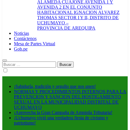
ALAMEDA CUAJONE AVENIDA 1 Y
AVENIDA 2 EN EL CONJUNTO
HABITACIONAL IGNACION ALVAREZ
THOMAS SECTOR I Y II, DISTRITO DE
UCHUMAYO –
PROVINCIA DE AREQUIPA
Noticias
Contáctenos
Mesa de Partes Virtual
Gob.pe
Buscar:
¡Sabiduría, tradición y orgullo que nos unen!
NORMAS Y PROCEDIMIENTOS INTERNOS PARA LA
PREVENCION Y SANCION DEL HOSTIGAMIENTO
SEXUAL EN LA MUNICIPALIDAD DISTRITAL DE
UCHUMAYO
¡Aprovecha la Gran Campaña de Amnistía Tributaria!
¡Uchumayo vivió una verdadera fiesta de civismo y
patriotismo!