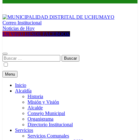
Correo Institucional
MUNICIPALIDAD DISTRITAL DE UCHUMAYO
Construyendo una nueva Historia
Noticias de Hoy
EN VIVO DESDE FACEBOOK
Buscar:
Menu
Inicio
Alcaldía
Historia
Misión y Visión
Alcalde
Consejo Municipal
Organigrama
Directorio Institucional
Servicios
Servicios Comunales