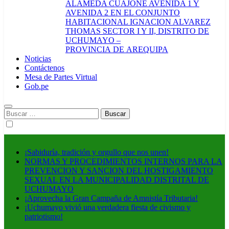
ALAMEDA CUAJONE AVENIDA 1 Y
AVENIDA 2 EN EL CONJUNTO
HABITACIONAL IGNACION ALVAREZ
THOMAS SECTOR I Y II, DISTRITO DE
UCHUMAYO –
PROVINCIA DE AREQUIPA
Noticias
Contáctenos
Mesa de Partes Virtual
Gob.pe
Buscar:
¡Sabiduría, tradición y orgullo que nos unen!
NORMAS Y PROCEDIMIENTOS INTERNOS PARA LA
PREVENCION Y SANCION DEL HOSTIGAMIENTO
SEXUAL EN LA MUNICIPALIDAD DISTRITAL DE
UCHUMAYO
¡Aprovecha la Gran Campaña de Amnistía Tributaria!
¡Uchumayo vivió una verdadera fiesta de civismo y
patriotismo!