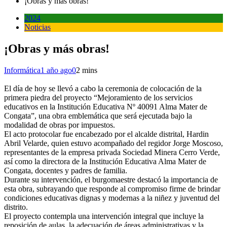
¡Obras y más obras!
2024
Noticias
¡Obras y más obras!
Informática
1 año ago
0
2 mins
El día de hoy se llevó a cabo la ceremonia de colocación de la
primera piedra del proyecto “Mejoramiento de los servicios
educativos en la Institución Educativa Nº 40091 Alma Mater de
Congata”, una obra emblemática que será ejecutada bajo la
modalidad de obras por impuestos.
El acto protocolar fue encabezado por el alcalde distrital, Hardin
Abril Velarde, quien estuvo acompañado del regidor Jorge Moscoso,
representantes de la empresa privada Sociedad Minera Cerro Verde,
así como la directora de la Institución Educativa Alma Mater de
Congata, docentes y padres de familia.
Durante su intervención, el burgomaestre destacó la importancia de
esta obra, subrayando que responde al compromiso firme de brindar
condiciones educativas dignas y modernas a la niñez y juventud del
distrito.
El proyecto contempla una intervención integral que incluye la
reposición de aulas, la adecuación de áreas administrativas y la