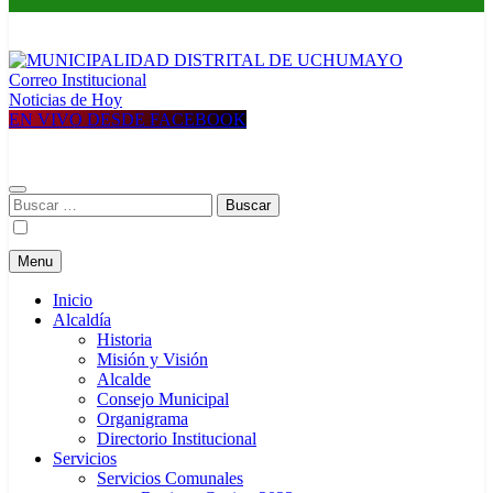
Correo Institucional
MUNICIPALIDAD DISTRITAL DE UCHUMAYO
Construyendo una nueva Historia
Noticias de Hoy
EN VIVO DESDE FACEBOOK
Buscar:
Menu
Inicio
Alcaldía
Historia
Misión y Visión
Alcalde
Consejo Municipal
Organigrama
Directorio Institucional
Servicios
Servicios Comunales