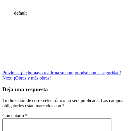
default
Navegación
Previous:
¡Uchumayo reafirma su compromiso con la seguridad!
Next:
¡Obras y más obras!
de
entradas
Deja una respuesta
Tu dirección de correo electrónico no será publicada.
Los campos
obligatorios están marcados con
*
Comentario
*