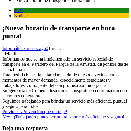
¡Nuevo horario de transporte en hora punta!
2024
Noticias
¡Nuevo horario de transporte en hora
punta!
Informática
8 meses ago
0
1 mins
default
Informamos que se ha implementado un servicio especial de
transporte en el Paradero del Parque de la Amistad, disponible desde
las 6:45 a.m.
Esta medida busca facilitar el traslado de nuestros vecinos en los
momentos de mayor demanda, especialmente estudiantes y
trabajadores, como parte del compromiso asumido por la
Subgerencia de Comercialización y Transporte en coordinación con
la empresa operadora.
Seguimos trabajando para brindar un servicio más eficiente, puntual
y seguro para todos.
Navegación
Previous:
¡Prevención que protege!
Next:
¡Trabajando juntos por un transporte más eficiente y seguro!
de
entradas
Deja una respuesta