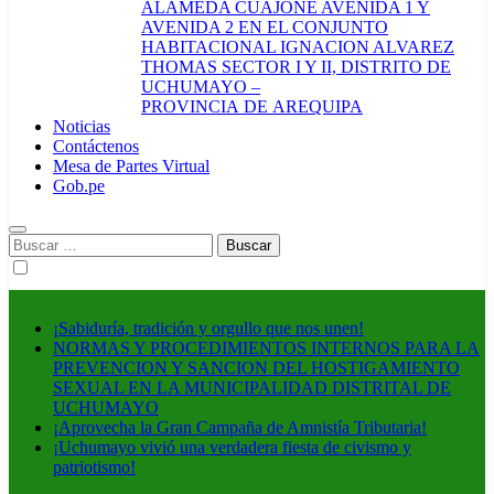
ALAMEDA CUAJONE AVENIDA 1 Y
AVENIDA 2 EN EL CONJUNTO
HABITACIONAL IGNACION ALVAREZ
THOMAS SECTOR I Y II, DISTRITO DE
UCHUMAYO –
PROVINCIA DE AREQUIPA
Noticias
Contáctenos
Mesa de Partes Virtual
Gob.pe
Buscar:
¡Sabiduría, tradición y orgullo que nos unen!
NORMAS Y PROCEDIMIENTOS INTERNOS PARA LA
PREVENCION Y SANCION DEL HOSTIGAMIENTO
SEXUAL EN LA MUNICIPALIDAD DISTRITAL DE
UCHUMAYO
¡Aprovecha la Gran Campaña de Amnistía Tributaria!
¡Uchumayo vivió una verdadera fiesta de civismo y
patriotismo!