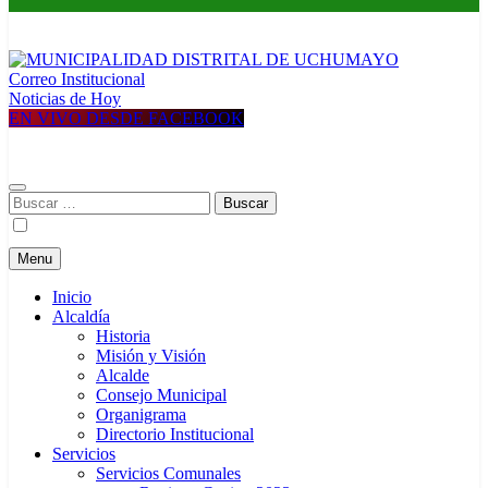
Correo Institucional
MUNICIPALIDAD DISTRITAL DE UCHUMAYO
Construyendo una nueva Historia
Noticias de Hoy
EN VIVO DESDE FACEBOOK
Buscar:
Menu
Inicio
Alcaldía
Historia
Misión y Visión
Alcalde
Consejo Municipal
Organigrama
Directorio Institucional
Servicios
Servicios Comunales