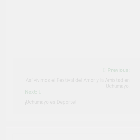
Navegación
Previous:
de
Así vivimos el Festival del Amor y la Amistad en
Uchumayo.
entradas
Next:
¡Uchumayo es Deporte!