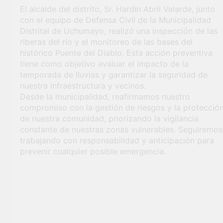
El alcalde del distrito, Sr. Hardin Abril Velarde, junto
general en Uchumayo!
con el equipo de Defensa Civil de la Municipalidad
3 Semanas Ago
TALLER DE
Distrital de Uchumayo, realizó una inspección de las
HABILIDADES BLANDA
riberas del río y el monitoreo de las bases del
PARA EL ÉXITO
4 Semanas Ago
histórico Puente del Diablo. Esta acción preventiva
LABORAL:
¡Nueva oportunidad
tiene como objetivo evaluar el impacto de la
PENSAMIENTO CRÍTICO
laboral para los vecinos
temporada de lluvias y garantizar la seguridad de
Y SOLUCIÓN DE
de Uchumayo!
4 Semanas Ago
nuestra infraestructura y vecinos.
PROBLEMAS
Vivamos con orgullo
Desde la municipalidad, reafirmamos nuestro
nuestras Fiestas
compromiso con la gestión de riesgos y la protecció
Patrias!
4 Semanas Ago
de nuestra comunidad, priorizando la vigilancia
¡El talento brilló en el
constante de nuestras zonas vulnerables. Seguiremos
escenario del Festival de
trabajando con responsabilidad y anticipación para
Chimbango!
1 Mes Ago
prevenir cualquier posible emergencia.