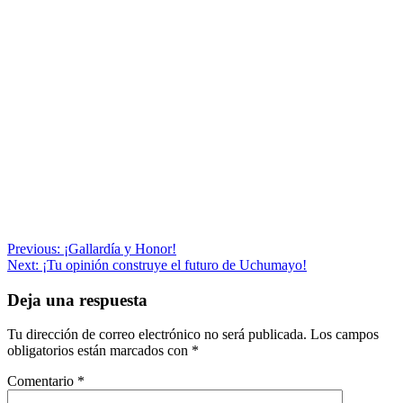
Navegación
Previous:
¡Gallardía y Honor!
Next:
¡Tu opinión construye el futuro de Uchumayo!
de
entradas
Deja una respuesta
Tu dirección de correo electrónico no será publicada.
Los campos
obligatorios están marcados con
*
Comentario
*