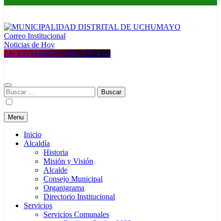
Correo Institucional
MUNICIPALIDAD DISTRITAL DE UCHUMAYO
Construyendo una nueva Historia
Noticias de Hoy
EN VIVO DESDE FACEBOOK
Buscar:
Menu
Inicio
Alcaldía
Historia
Misión y Visión
Alcalde
Consejo Municipal
Organigrama
Directorio Institucional
Servicios
Servicios Comunales