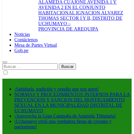
ALAMEDA CUAJONE AVENIDA 1 Y
AVENIDA 2 EN EL CONJUNTO
HABITACIONAL IGNACION ALVAREZ
THOMAS SECTOR I Y II, DISTRITO DE
UCHUMAYO –
PROVINCIA DE AREQUIPA
Noticias
Contáctenos
Mesa de Partes Virtual
Gob.pe
Buscar:
¡Sabiduría, tradición y orgullo que nos unen!
NORMAS Y PROCEDIMIENTOS INTERNOS PARA LA
PREVENCION Y SANCION DEL HOSTIGAMIENTO
SEXUAL EN LA MUNICIPALIDAD DISTRITAL DE
UCHUMAYO
¡Aprovecha la Gran Campaña de Amnistía Tributaria!
¡Uchumayo vivió una verdadera fiesta de civismo y
patriotismo!